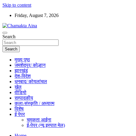
Skip to content
Friday, August 7, 2026
Hindi News Paper – Jharkhand
Search
Chamakta Aina
Search
मुख्य पृष्ठ
जमशेदपुर/ कोल्हान
झारखंड
देश-विदेश
धनबाद/ कोयलांचल
खेल
वीडियो
सम्पादकीय
कला-संस्कृति / अध्यात्म
विशेष
ई पेपर
चमकता आईना
ई-पेपर (न्यू इस्पात मेल)
Home