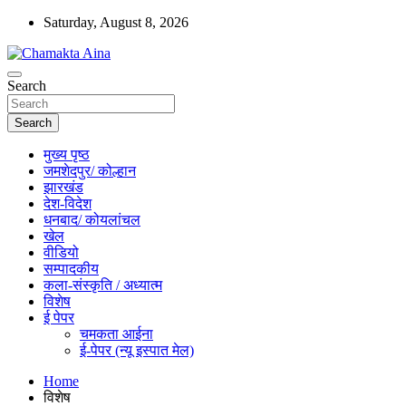
Skip
Saturday, August 8, 2026
to
content
Hindi News Paper – Jharkhand
Search
Chamakta Aina
Search
मुख्य पृष्ठ
जमशेदपुर/ कोल्हान
झारखंड
देश-विदेश
धनबाद/ कोयलांचल
खेल
वीडियो
सम्पादकीय
कला-संस्कृति / अध्यात्म
विशेष
ई पेपर
चमकता आईना
ई-पेपर (न्यू इस्पात मेल)
Home
विशेष