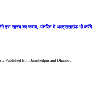
ेंगे इस रहस्य का जवाब, अंतरिक्ष में अल्ट्रासाउंड भी करेंगे
ously Published from Jamshedpur and Dhanbad.