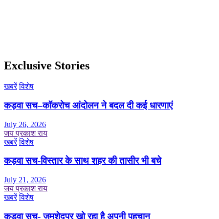
Exclusive Stories
खबरें
विशेष
कड़वा सच–कॉकरोच आंदोलन ने बदल दी कई धारणाएं
July 26, 2026
जय प्रकाश राय
खबरें
विशेष
कड़वा सच-विस्तार के साथ शहर की तासीर भी बचे
July 21, 2026
जय प्रकाश राय
खबरें
विशेष
कड़वा सच- जमशेदपुर खो रहा है अपनी पहचान