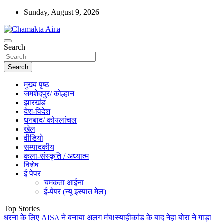
Skip
Sunday, August 9, 2026
to
content
Hindi News Paper – Jharkhand
Search
Chamakta Aina
Search
मुख्य पृष्ठ
जमशेदपुर/ कोल्हान
झारखंड
देश-विदेश
धनबाद/ कोयलांचल
खेल
वीडियो
सम्पादकीय
कला-संस्कृति / अध्यात्म
विशेष
ई पेपर
चमकता आईना
ई-पेपर (न्यू इस्पात मेल)
Top Stories
धरना के लिए AISA ने बनाया अलग मंच!स्याहीकांड के बाद नेहा बोरा ने गाड़ा