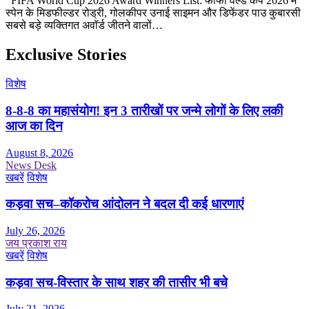
FIFA World Cup 2026 Award Winners List: फीफा वर्ल्ड कप 2026 में
स्पेन के मिडफील्डर रोड्री, गोलकीपर उनाई साइमन और डिफेंडर पाउ ​​कुबारसी
सबसे बड़े व्यक्तिगत अवॉर्ड जीतने वालों…
Exclusive Stories
विशेष
8-8-8 का महासंयोग! इन 3 तारीखों पर जन्मे लोगों के लिए लकी
आज का दिन
August 8, 2026
News Desk
खबरें
विशेष
कड़वा सच–कॉकरोच आंदोलन ने बदल दी कई धारणाएं
July 26, 2026
जय प्रकाश राय
खबरें
विशेष
कड़वा सच-विस्तार के साथ शहर की तासीर भी बचे
July 21, 2026