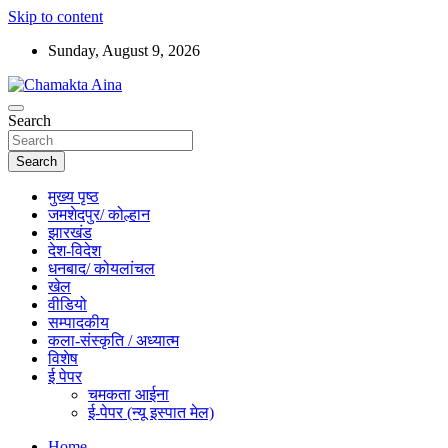
Skip to content
Sunday, August 9, 2026
Hindi News Paper – Jharkhand
Search
Chamakta Aina
Search
मुख्य पृष्ठ
जमशेदपुर/ कोल्हान
झारखंड
देश-विदेश
धनबाद/ कोयलांचल
खेल
वीडियो
सम्पादकीय
कला-संस्कृति / अध्यात्म
विशेष
ई पेपर
चमकता आईना
ई-पेपर (न्यू इस्पात मेल)
Home