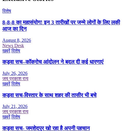
विशेष
8-8-8 का महासंयोग! इन 3 तारीखों पर जन्मे लोगों के लिए लकी
आज का दिन
August 8, 2026
News Desk
खबरें
विशेष
कड़वा सच–कॉकरोच आंदोलन ने बदल दी कई धारणाएं
July 26, 2026
जय प्रकाश राय
खबरें
विशेष
कड़वा सच-विस्तार के साथ शहर की तासीर भी बचे
July 21, 2026
जय प्रकाश राय
खबरें
विशेष
कड़वा सच- जमशेदपुर खो रहा है अपनी पहचान