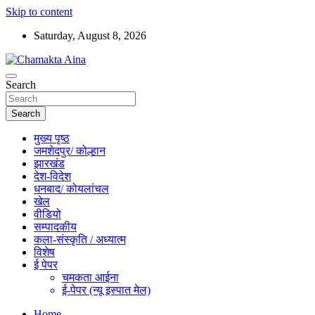
Skip to content
Saturday, August 8, 2026
Hindi News Paper – Jharkhand
Search
Chamakta Aina
Search
मुख्य पृष्ठ
जमशेदपुर/ कोल्हान
झारखंड
देश-विदेश
धनबाद/ कोयलांचल
खेल
वीडियो
सम्पादकीय
कला-संस्कृति / अध्यात्म
विशेष
ई पेपर
चमकता आईना
ई-पेपर (न्यू इस्पात मेल)
Home