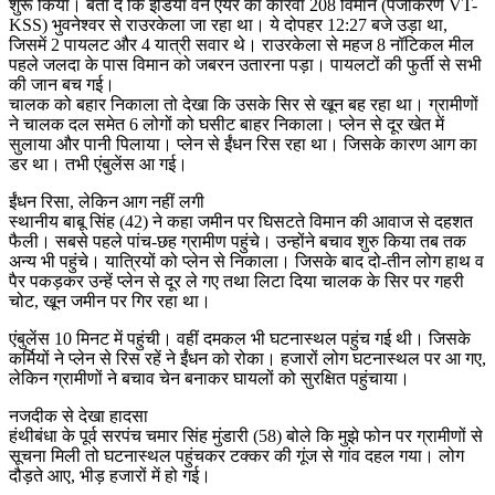
शुरू किया। बता दें कि इंडिया वन एयर का कारवां 208 विमान (पंजीकरण VT-
KSS) भुवनेश्वर से राउरकेला जा रहा था। ये दोपहर 12:27 बजे उड़ा था,
जिसमें 2 पायलट और 4 यात्री सवार थे। राउरकेला से महज 8 नॉटिकल मील
पहले जलदा के पास विमान को जबरन उतारना पड़ा। पायलटों की फुर्ती से सभी
की जान बच गई।
चालक को बहार निकाला तो देखा कि उसके सिर से खून बह रहा था। ग्रामीणों
ने चालक दल समेत 6 लोगों को घसीट बाहर निकाला। प्लेन से दूर खेत में
सुलाया और पानी पिलाया। प्लेन से ईंधन रिस रहा था। जिसके कारण आग का
डर था। तभी एंबुलेंस आ गई।
ईंधन रिसा, लेकिन आग नहीं लगी
स्थानीय बाबू सिंह (42) ने कहा जमीन पर घिसटते विमान की आवाज से दहशत
फैली। सबसे पहले पांच-छह ग्रामीण पहुंचे। उन्होंने बचाव शुरु किया तब तक
अन्य भी पहुंचे। यात्रियों को प्लेन से निकाला। जिसके बाद दो-तीन लोग हाथ व
पैर पकड़कर उन्हें प्लेन से दूर ले गए तथा लिटा दिया चालक के सिर पर गहरी
चोट, खून जमीन पर गिर रहा था।
एंबुलेंस 10 मिनट में पहुंची। वहीं दमकल भी घटनास्थल पहुंच गई थी। जिसके
कर्मियों ने प्लेन से रिस रहें ने ईंधन को रोका। हजारों लोग घटनास्थल पर आ गए,
लेकिन ग्रामीणों ने बचाव चेन बनाकर घायलों को सुरक्षित पहुंचाया।
नजदीक से देखा हादसा
हंथीबंधा के पूर्व सरपंच चमार सिंह मुंडारी (58) बोले कि मुझे फोन पर ग्रामीणों से
सूचना मिली तो घटनास्थल पहुंचकर टक्कर की गूंज से गांव दहल गया। लोग
दौड़ते आए, भीड़ हजारों में हो गई।