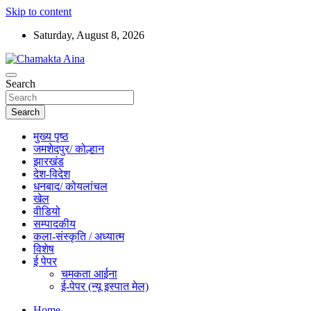
Skip to content
Saturday, August 8, 2026
Hindi News Paper – Jharkhand
Search
Chamakta Aina
Search
मुख्य पृष्ठ
जमशेदपुर/ कोल्हान
झारखंड
देश-विदेश
धनबाद/ कोयलांचल
खेल
वीडियो
सम्पादकीय
कला-संस्कृति / अध्यात्म
विशेष
ई पेपर
चमकता आईना
ई-पेपर (न्यू इस्पात मेल)
Home