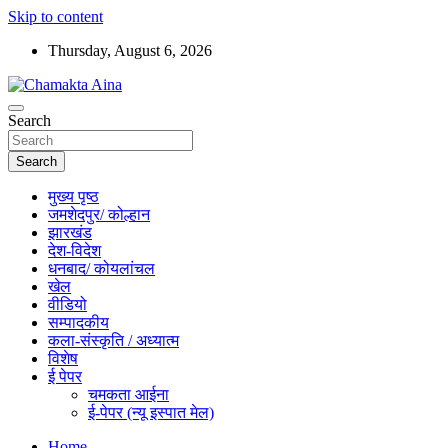
Skip to content
Thursday, August 6, 2026
Hindi News Paper – Jharkhand
Search
Chamakta Aina
Search
मुख्य पृष्ठ
जमशेदपुर/ कोल्हान
झारखंड
देश-विदेश
धनबाद/ कोयलांचल
खेल
वीडियो
सम्पादकीय
कला-संस्कृति / अध्यात्म
विशेष
ई पेपर
चमकता आईना
ई-पेपर (न्यू इस्पात मेल)
Home