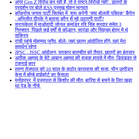
अगर Gen Z विरोध कर रही है, तो वे राष्ट्र-विरोधी नहीं’. छात्रों के
प्रदर्शन पर बोले RSS प्रमुख मोहन भागवत
कॉकरोच जनता पार्टी सितंबर में शुरू करेगी ‘क्या बोलती पब्लिक’ कैंपेन
, अभिजीत दीपके ने बताया कौन से मुद्दे उठाएगी पार्टी?
सरायकेला में माओवादी जोनल कमांडर रवि सिंह सरदार समेत 3
गिरफ्तार, पिछले कई वर्षों से कोल्हान, सारंडा और सिंहभूम क्षेत्र में थे
सक्रिय
रांची पहुंचे मोहम्मद जुनैद, बोले- जहां छात्र आंदोलित होंगे, वहां मेरा
समर्थन रहेगा
JPSC . JSSC आंदोलन, सरकार बातचीत को तैयार, छात्रों का इंतजार
अतीक अहमद के बेटे आबान अहमद की सड़क हादसे में मौत, डिवाइडर से
टकराई कार
तरुण तेजपाल को 10 साल के कठोर कारावास की सजा, यौन उत्पीड़न
केस में बॉम्बे हाईकोर्ट का फैसला
मनोहरपुर में वज्रपात से किशोर की मौत, बारिश से बचने के लिए खड़ा
था पेड़ के नीचे