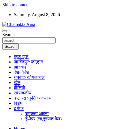
Skip to content
Saturday, August 8, 2026
Hindi News Paper – Jharkhand
Search
Chamakta Aina
Search
मुख्य पृष्ठ
जमशेदपुर/ कोल्हान
झारखंड
देश-विदेश
धनबाद/ कोयलांचल
खेल
वीडियो
सम्पादकीय
कला-संस्कृति / अध्यात्म
विशेष
ई पेपर
चमकता आईना
ई-पेपर (न्यू इस्पात मेल)
Home