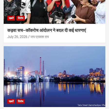
खबरें
विशेष
कड़वा सच–कॉकरोच आंदोलन ने बदल दी कई धारणाएं
July 26, 2026
जय प्रकाश राय
खबरें
विशेष