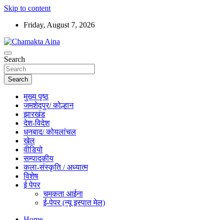
Skip to content
Friday, August 7, 2026
Hindi News Paper – Jharkhand
Search
Chamakta Aina
Search
मुख्य पृष्ठ
जमशेदपुर/ कोल्हान
झारखंड
देश-विदेश
धनबाद/ कोयलांचल
खेल
वीडियो
सम्पादकीय
कला-संस्कृति / अध्यात्म
विशेष
ई पेपर
चमकता आईना
ई-पेपर (न्यू इस्पात मेल)
Home