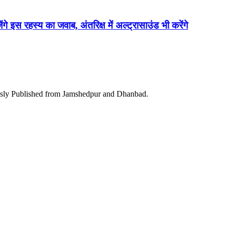
ेंगे इस रहस्य का जवाब, अंतरिक्ष में अल्ट्रासाउंड भी करेंगे
ously Published from Jamshedpur and Dhanbad.