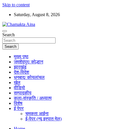
Skip to content
Saturday, August 8, 2026
Hindi News Paper – Jharkhand
Search
Chamakta Aina
Search
मुख्य पृष्ठ
जमशेदपुर/ कोल्हान
झारखंड
देश-विदेश
धनबाद/ कोयलांचल
खेल
वीडियो
सम्पादकीय
कला-संस्कृति / अध्यात्म
विशेष
ई पेपर
चमकता आईना
ई-पेपर (न्यू इस्पात मेल)
Home