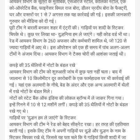
आयकर विभाग के सूत्रों के मुताबिक, एसआरजे स्टील, कालिका स्टील, एक
को-ऑपरेटिव बैंक, फाइनेंसर विमल राज बोरा, डीलर प्रदीप बोरा के फैक्ट्री,
घर और दफ्तरों पर 1 से 7 अगस्त तक यह कार्रवाई की गई। इसकी जानकारी
गुरुवार को मीडिया को दी गई।
पूरी टीम ने बाराती बनकर शहर में एंट्री की। गाड़ियों पर शादी के स्टिकर
चिपके थे। कुछ पर लिखा था- दुल्हनिया हम ले जाएंगे। यही कोड वर्ड भी था।
रेड में आयकर विभाग के 260 अफसर और कर्मचारी शामिल थे, जो 120 से
ज्यादा गाड़ियों में आए थे। इस ऑपरेशन को एक ही समय में पांच अलग-अलग
टीमों ने अंजाम दिया। आयकर विभाग ने टैक्स चोरी की आशंका जताई थी।
कपड़े की 35 थैलियों में नोटों के बंडल रखे
आयकर विभाग की टीम को शुरुआती जांच में कुछ पता नहीं चला। बाद में
जालाना से 10 किलोमीटर दूर कारोबारी के एक फार्महाउस पर भी कार्रवाई की
गई। यहां एक अलमारी के नीचे, बेड के अंदर और एक अन्य अलमारी में थैलों
में रखे नोटों के बंडल मिले।
नोटों को स्टेट बैंक ऑफ इंडिया की लोकल ब्रॉन्च में ले जाकर गिना गया।
इन्हें गिनने में 10 से 12 मशीनें लगीं। कपड़े की 35 थैलियों में नोटों के बंडल
रखे गए थे।
गाड़ियों पर ‘दुल्हन हम ले जाएंगे’ के स्टिकर
आयकर विभाग की टीम ने रेड को बेहद सीक्रेट रखा। हर तरह की एहतियात
बरती गई। इसके लिए टीम ने अपनी गाड़ियों पर दूल्हे और दुल्हन के नाम के
स्टिकर चिपका रखे थे, जिससे यह पता चले कि ये गाड़ियां किसी शादी में जा