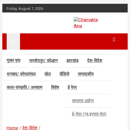
Skip
Friday, August 7, 2026
to
content
Hindi News Paper –
Chamakta
Jharkhand
Aina
मुख्य पृष्ठ
जमशेदपुर/ कोल्हान
झारखंड
देश-विदेश
धनबाद/ कोयलांचल
खेल
वीडियो
सम्पादकीय
कला-संस्कृति / अध्यात्म
विशेष
ई पेपर
चमकता आईना
ई-पेपर (न्यू इस्पात मेल)
Home
देश-विदेश