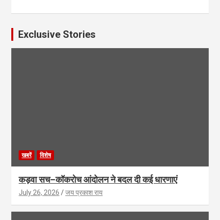
Exclusive Stories
खबरें
विशेष
कड़वा सच–कॉकरोच आंदोलन ने बदल दी कई धारणाएं
July 26, 2026
जय प्रकाश राय