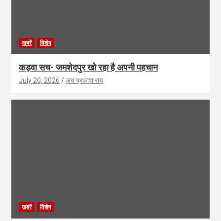
खबरें
विशेष
कड़वा सच- जमशेदपुर खो रहा है अपनी पहचान
July 20, 2026
जय प्रकाश राय
खबरें
विशेष