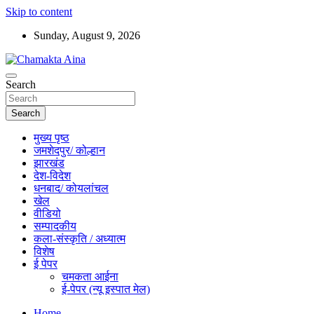
Skip to content
Sunday, August 9, 2026
Hindi News Paper – Jharkhand
Search
Chamakta Aina
Search
मुख्य पृष्ठ
जमशेदपुर/ कोल्हान
झारखंड
देश-विदेश
धनबाद/ कोयलांचल
खेल
वीडियो
सम्पादकीय
कला-संस्कृति / अध्यात्म
विशेष
ई पेपर
चमकता आईना
ई-पेपर (न्यू इस्पात मेल)
Home