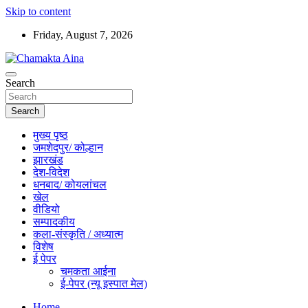
Skip to content
Friday, August 7, 2026
Hindi News Paper – Jharkhand
Search
Chamakta Aina
Search
मुख्य पृष्ठ
जमशेदपुर/ कोल्हान
झारखंड
देश-विदेश
धनबाद/ कोयलांचल
खेल
वीडियो
सम्पादकीय
कला-संस्कृति / अध्यात्म
विशेष
ई पेपर
चमकता आईना
ई-पेपर (न्यू इस्पात मेल)
Home