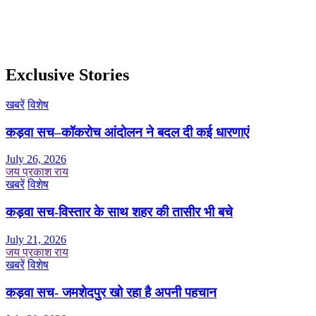
Exclusive Stories
खबरें
विशेष
कड़वा सच–कॉकरोच आंदोलन ने बदल दी कई धारणाएं
July 26, 2026
जय प्रकाश राय
खबरें
विशेष
कड़वा सच-विस्तार के साथ शहर की तासीर भी बचे
July 21, 2026
जय प्रकाश राय
खबरें
विशेष
कड़वा सच- जमशेदपुर खो रहा है अपनी पहचान