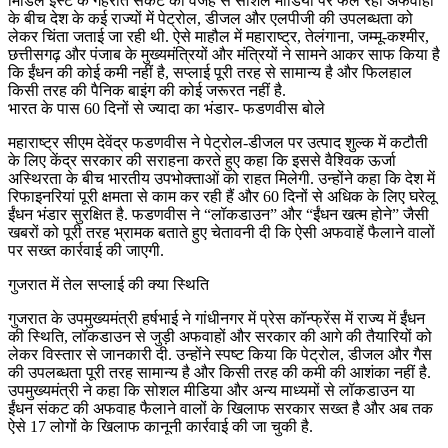
मिडिल ईस्ट के गहराते संकट की वजह से सोशल मीडिया पर फैल रही अफवाहों
के बीच देश के कई राज्यों में पेट्रोल, डीजल और एलपीजी की उपलब्धता को
लेकर चिंता जताई जा रही थी. ऐसे माहौल में महाराष्ट्र, तेलंगाना, जम्मू‑कश्मीर,
छत्तीसगढ़ और पंजाब के मुख्यमंत्रियों और मंत्रियों ने सामने आकर साफ किया है
कि ईंधन की कोई कमी नहीं है, सप्लाई पूरी तरह से सामान्य है और फिलहाल
किसी तरह की पैनिक बाइंग की कोई जरूरत नहीं है.
भारत के पास 60 दिनों से ज्यादा का भंडार- फडणवीस बोले
महाराष्ट्र सीएम देवेंद्र फडणवीस ने पेट्रोल‑डीजल पर उत्पाद शुल्क में कटौती
के लिए केंद्र सरकार की सराहना करते हुए कहा कि इससे वैश्विक ऊर्जा
अस्थिरता के बीच भारतीय उपभोक्ताओं को राहत मिलेगी. उन्होंने कहा कि देश में
रिफाइनरियां पूरी क्षमता से काम कर रही हैं और 60 दिनों से अधिक के लिए घरेलू
ईंधन भंडार सुरक्षित है. फडणवीस ने “लॉकडाउन” और “ईंधन खत्म होने” जैसी
खबरों को पूरी तरह भ्रामक बताते हुए चेतावनी दी कि ऐसी अफवाहें फैलाने वालों
पर सख्त कार्रवाई की जाएगी.
गुजरात में तेल सप्लाई की क्या स्थिति
गुजरात के उपमुख्यमंत्री हर्षभाई ने गांधीनगर में प्रेस कॉन्फ्रेंस में राज्य में ईंधन
की स्थिति, लॉकडाउन से जुड़ी अफवाहों और सरकार की आगे की तैयारियों को
लेकर विस्तार से जानकारी दी. उन्होंने स्पष्ट किया कि पेट्रोल, डीजल और गैस
की उपलब्धता पूरी तरह सामान्य है और किसी तरह की कमी की आशंका नहीं है.
उपमुख्यमंत्री ने कहा कि सोशल मीडिया और अन्य माध्यमों से लॉकडाउन या
ईंधन संकट की अफवाह फैलाने वालों के खिलाफ सरकार सख्त है और अब तक
ऐसे 17 लोगों के खिलाफ कानूनी कार्रवाई की जा चुकी है.