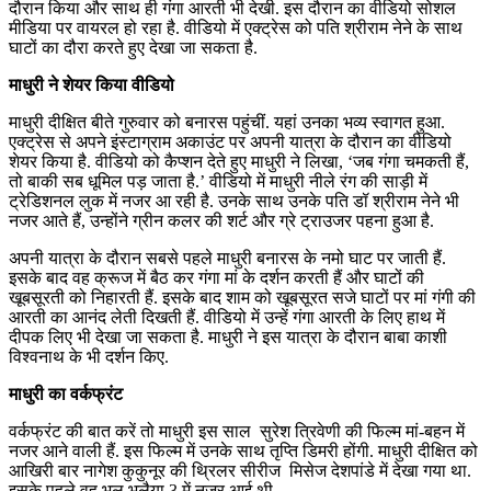
दौरान किया और साथ ही गंगा आरती भी देखी. इस दौरान का वीडियो सोशल
मीडिया पर वायरल हो रहा है. वीडियो में एक्ट्रेस को पति श्रीराम नेने के साथ
घाटों का दौरा करते हुए देखा जा सकता है.
माधुरी ने शेयर किया वीडियो
माधुरी दीक्षित बीते गुरुवार को बनारस पहुंचीं. यहां उनका भव्य स्वागत हुआ.
एक्ट्रेस से अपने इंस्टाग्राम अकाउंट पर अपनी यात्रा के दौरान का वीडियो
शेयर किया है. वीडियो को कैप्शन देते हुए माधुरी ने लिखा, ‘जब गंगा चमकती हैं,
तो बाकी सब धूमिल पड़ जाता है.’ वीडियो में माधुरी नीले रंग की साड़ी में
ट्रेडिशनल लुक में नजर आ रही है. उनके साथ उनके पति डॉ श्रीराम नेने भी
नजर आते हैं, उन्होंने ग्रीन कलर की शर्ट और ग्रे ट्राउजर पहना हुआ है.
अपनी यात्रा के दौरान सबसे पहले माधुरी बनारस के नमो घाट पर जाती हैं.
इसके बाद वह क्रूज में बैठ कर गंगा मां के दर्शन करती हैं और घाटों की
खूबसूरती को निहारती हैं. इसके बाद शाम को खूबसूरत सजे घाटों पर मां गंगी की
आरती का आनंद लेती दिखती हैं. वीडियो में उन्हें गंगा आरती के लिए हाथ में
दीपक लिए भी देखा जा सकता है. माधुरी ने इस यात्रा के दौरान बाबा काशी
विश्वनाथ के भी दर्शन किए.
माधुरी का वर्कफ्रंट
वर्कफ्रंट की बात करें तो माधुरी इस साल सुरेश त्रिवेणी की फिल्म मां-बहन में
नजर आने वाली हैं. इस फिल्म में उनके साथ तृप्ति डिमरी होंगी. माधुरी दीक्षित को
आखिरी बार नागेश कुकुनूर की थ्रिलर सीरीज मिसेज देशपांडे में देखा गया था.
इसके पहले वह भूल भुलैया 3 में नजर आई थी.