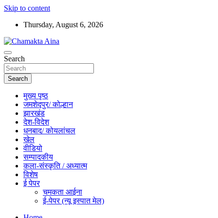
Skip to content
Thursday, August 6, 2026
Hindi News Paper – Jharkhand
Search
Chamakta Aina
Search
मुख्य पृष्ठ
जमशेदपुर/ कोल्हान
झारखंड
देश-विदेश
धनबाद/ कोयलांचल
खेल
वीडियो
सम्पादकीय
कला-संस्कृति / अध्यात्म
विशेष
ई पेपर
चमकता आईना
ई-पेपर (न्यू इस्पात मेल)
Home