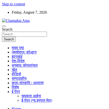
Skip to content
Friday, August 7, 2026
Hindi News Paper – Jharkhand
Search
Chamakta Aina
Search
मुख्य पृष्ठ
जमशेदपुर/ कोल्हान
झारखंड
देश-विदेश
धनबाद/ कोयलांचल
खेल
वीडियो
सम्पादकीय
कला-संस्कृति / अध्यात्म
विशेष
ई पेपर
चमकता आईना
ई-पेपर (न्यू इस्पात मेल)
Home