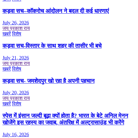
कड़वा सच–कॉकरोच आंदोलन ने बदल दी कई धारणाएं
July 26, 2026
जय प्रकाश राय
खबरें
विशेष
कड़वा सच-विस्तार के साथ शहर की तासीर भी बचे
July 21, 2026
जय प्रकाश राय
खबरें
विशेष
कड़वा सच- जमशेदपुर खो रहा है अपनी पहचान
July 20, 2026
जय प्रकाश राय
खबरें
विशेष
स्पेस में इंसान जल्दी बूढ़ा क्यों होता है? भारत के बेटे अनिल मेनन
खोजेंगे इस रहस्य का जवाब, अंतरिक्ष में अल्ट्रासाउंड भी करेंगे
July 16, 2026