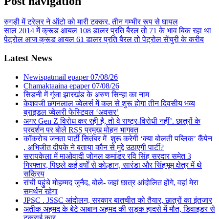
Post navigation
रुगड़ी में ट्रेलर ने ऑटो को मारी टक्कर, तीन गम्भीर रूप से घायल
साल 2014 में क्रूड आयल 108 डालर प्रति बैरल तो 71 के भाव बिक रहा था
पेट्रोल आज क्रूड आयल 61 डालर प्रति बैरल तो पेट्रोल सेंचुरी के करीब
Latest News
Newispatmail epaper 07/08/26
Chamaktaaina epaper 07/08/26
सिडनी में गूंजा झारखंड के अरुण सिन्हा का नाम
केशवजी छगनलाल ज्वेलर्स में कल से शुरू होगा तीन दिवसीय भव्य
ब्राइडल ज्वेलरी फेस्टिवल ‘अवसर’
अगर Gen Z विरोध कर रही है, तो वे राष्ट्र-विरोधी नहीं’. छात्रों के
प्रदर्शन पर बोले RSS प्रमुख मोहन भागवत
कॉकरोच जनता पार्टी सितंबर में शुरू करेगी ‘क्या बोलती पब्लिक’ कैंपेन
, अभिजीत दीपके ने बताया कौन से मुद्दे उठाएगी पार्टी?
सरायकेला में माओवादी जोनल कमांडर रवि सिंह सरदार समेत 3
गिरफ्तार, पिछले कई वर्षों से कोल्हान, सारंडा और सिंहभूम क्षेत्र में थे
सक्रिय
रांची पहुंचे मोहम्मद जुनैद, बोले- जहां छात्र आंदोलित होंगे, वहां मेरा
समर्थन रहेगा
JPSC . JSSC आंदोलन, सरकार बातचीत को तैयार, छात्रों का इंतजार
अतीक अहमद के बेटे आबान अहमद की सड़क हादसे में मौत, डिवाइडर से
टकराई कार