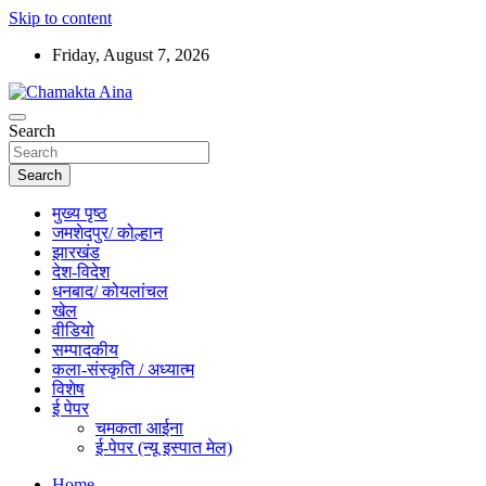
Skip to content
Friday, August 7, 2026
Hindi News Paper – Jharkhand
Search
Chamakta Aina
Search
मुख्य पृष्ठ
जमशेदपुर/ कोल्हान
झारखंड
देश-विदेश
धनबाद/ कोयलांचल
खेल
वीडियो
सम्पादकीय
कला-संस्कृति / अध्यात्म
विशेष
ई पेपर
चमकता आईना
ई-पेपर (न्यू इस्पात मेल)
Home