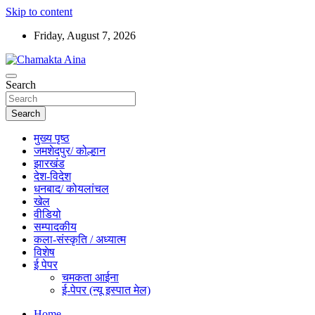
Skip to content
Friday, August 7, 2026
Hindi News Paper – Jharkhand
Search
Chamakta Aina
Search
मुख्य पृष्ठ
जमशेदपुर/ कोल्हान
झारखंड
देश-विदेश
धनबाद/ कोयलांचल
खेल
वीडियो
सम्पादकीय
कला-संस्कृति / अध्यात्म
विशेष
ई पेपर
चमकता आईना
ई-पेपर (न्यू इस्पात मेल)
Home