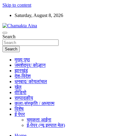
Skip to content
Saturday, August 8, 2026
Hindi News Paper – Jharkhand
Search
Chamakta Aina
Search
मुख्य पृष्ठ
जमशेदपुर/ कोल्हान
झारखंड
देश-विदेश
धनबाद/ कोयलांचल
खेल
वीडियो
सम्पादकीय
कला-संस्कृति / अध्यात्म
विशेष
ई पेपर
चमकता आईना
ई-पेपर (न्यू इस्पात मेल)
Home