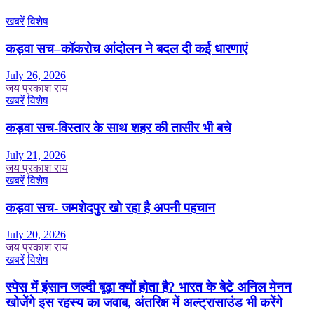
खबरें
विशेष
कड़वा सच–कॉकरोच आंदोलन ने बदल दी कई धारणाएं
July 26, 2026
जय प्रकाश राय
खबरें
विशेष
कड़वा सच-विस्तार के साथ शहर की तासीर भी बचे
July 21, 2026
जय प्रकाश राय
खबरें
विशेष
कड़वा सच- जमशेदपुर खो रहा है अपनी पहचान
July 20, 2026
जय प्रकाश राय
खबरें
विशेष
स्पेस में इंसान जल्दी बूढ़ा क्यों होता है? भारत के बेटे अनिल मेनन
खोजेंगे इस रहस्य का जवाब, अंतरिक्ष में अल्ट्रासाउंड भी करेंगे