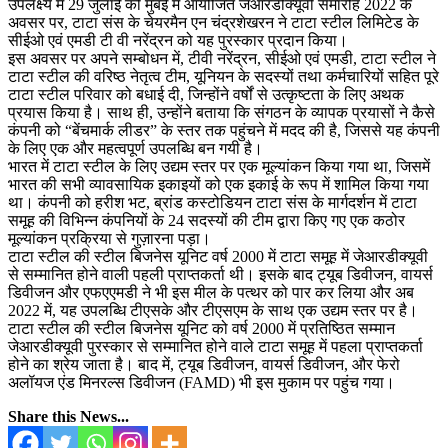
उपलक्ष्य में 29 जुलाई को मुंबई में आयोजित जेआरडीक्यूवी समारोह 2022 के
अवसर पर, टाटा संस के चेयरमैन एन चंद्रशेखरन ने टाटा स्टील लिमिटेड के
सीईओ एवं एमडी टी वी नरेंद्रन को यह पुरस्कार प्रदान किया।
इस अवसर पर अपने सम्बोधन में, टीवी नरेंद्रन, सीईओ एवं एमडी, टाटा स्टील ने
टाटा स्टील की वरिष्ठ नेतृत्व टीम, यूनियन के सदस्यों तथा कर्मचारियों सहित पूरे
टाटा स्टील परिवार को बधाई दी, जिन्होंने वर्षों से उत्कृष्टता के लिए अथक
प्रयास किया है। साथ ही, उन्होंने बताया कि संगठन के व्यापक प्रयासों ने कैसे
कंपनी को “बेंचमार्क लीडर” के स्तर तक पहुंचने में मदद की है, जिससे यह कंपनी
के लिए एक और महत्वपूर्ण उपलब्धि बन गयी है।
भारत में टाटा स्टील के लिए उद्यम स्तर पर एक मूल्यांकन किया गया था, जिसमें
भारत की सभी व्यावसायिक इकाइयों को एक इकाई के रूप में शामिल किया गया
था। कंपनी को हरीश भट, ब्रांड कस्टोडियन टाटा संस के मार्गदर्शन में टाटा
समूह की विभिन्न कंपनियों के 24 सदस्यों की टीम द्वारा किए गए एक कठोर
मूल्यांकन प्रक्रिया से गुज़ारना पड़ा।
टाटा स्टील की स्टील बिजनेस यूनिट वर्ष 2000 में टाटा समूह में जेआरडीक्यूवी
से सम्मानित होने वाली पहली प्राप्तकर्ता थी। इसके बाद ट्यूब डिवीजन, वायर्स
डिवीजन और एफएएमडी ने भी इस मील के पत्थर को पार कर लिया और अब
2022 में, यह उपलब्धि टीएसके और टीएसएम के साथ एक उद्यम स्तर पर है।
टाटा स्टील की स्टील बिजनेस यूनिट को वर्ष 2000 में प्रतिष्ठित सम्मान
जेआरडीक्यूवी पुरस्कार से सम्मानित होने वाले टाटा समूह में पहला प्राप्तकर्ता
होने का श्रेय जाता है। बाद में, ट्यूब डिवीजन, वायर्स डिवीजन, और फेरो
अलॉयज एंड मिनरल्स डिवीजन (FAMD) भी इस मुकाम पर पहुंच गया।
Share this News...