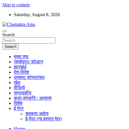
Skip to content
Saturday, August 8, 2026
Hindi News Paper – Jharkhand
Search
Chamakta Aina
Search
मुख्य पृष्ठ
जमशेदपुर/ कोल्हान
झारखंड
देश-विदेश
धनबाद/ कोयलांचल
खेल
वीडियो
सम्पादकीय
कला-संस्कृति / अध्यात्म
विशेष
ई पेपर
चमकता आईना
ई-पेपर (न्यू इस्पात मेल)
Home