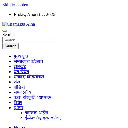
Skip to content
Friday, August 7, 2026
Hindi News Paper – Jharkhand
Search
Chamakta Aina
Search
मुख्य पृष्ठ
जमशेदपुर/ कोल्हान
झारखंड
देश-विदेश
धनबाद/ कोयलांचल
खेल
वीडियो
सम्पादकीय
कला-संस्कृति / अध्यात्म
विशेष
ई पेपर
चमकता आईना
ई-पेपर (न्यू इस्पात मेल)
Home