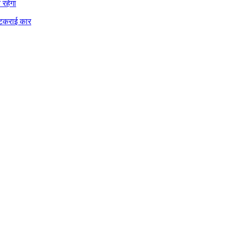
न रहेगा
 टकराई कार