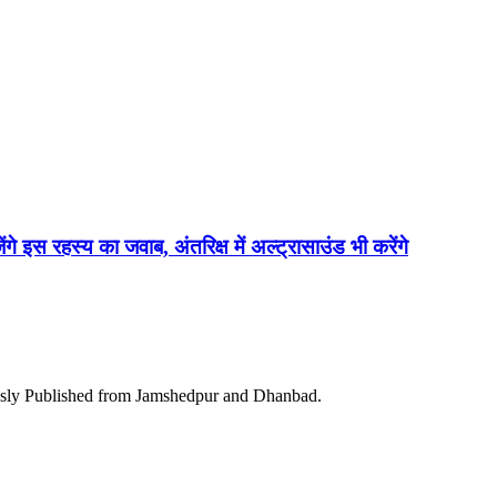
ेंगे इस रहस्य का जवाब, अंतरिक्ष में अल्ट्रासाउंड भी करेंगे
ously Published from Jamshedpur and Dhanbad.