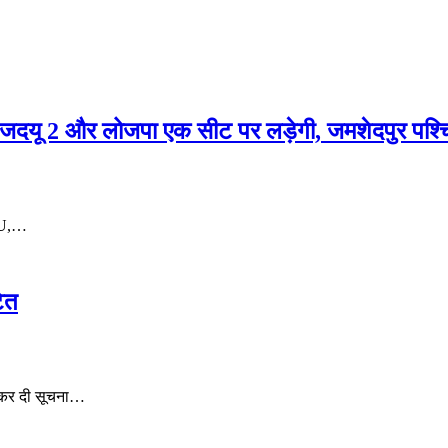
0,जदयू 2 और लोजपा एक सीट पर लड़ेगी, जमशेदपुर पश्चि
JSU,…
टित
ख कर दी सूचना…