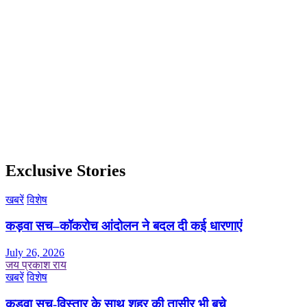
Exclusive Stories
खबरें
विशेष
कड़वा सच–कॉकरोच आंदोलन ने बदल दी कई धारणाएं
July 26, 2026
जय प्रकाश राय
खबरें
विशेष
कड़वा सच-विस्तार के साथ शहर की तासीर भी बचे