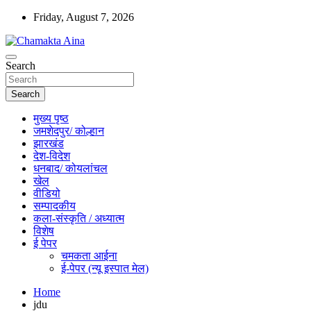
Skip
Friday, August 7, 2026
to
content
Hindi News Paper – Jharkhand
Search
Chamakta Aina
Search
मुख्य पृष्ठ
जमशेदपुर/ कोल्हान
झारखंड
देश-विदेश
धनबाद/ कोयलांचल
खेल
वीडियो
सम्पादकीय
कला-संस्कृति / अध्यात्म
विशेष
ई पेपर
चमकता आईना
ई-पेपर (न्यू इस्पात मेल)
Home
jdu