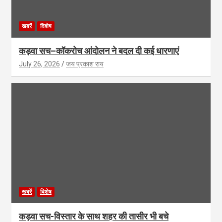
खबरें
विशेष
कड़वा सच–कॉकरोच आंदोलन ने बदल दी कई धारणाएं
July 26, 2026
जय प्रकाश राय
खबरें
विशेष
कड़वा सच-विस्तार के साथ शहर की तासीर भी बचे