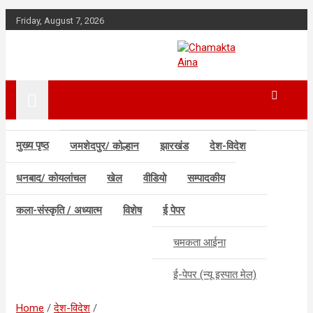
Skip
Friday, August 7, 2026
to
content
Hindi News Paper –
Chamakta
Jharkhand
Aina
मुख्य पृष्ठ
जमशेदपुर/ कोल्हान
झारखंड
देश-विदेश
धनबाद/ कोयलांचल
खेल
वीडियो
सम्पादकीय
कला-संस्कृति / अध्यात्म
विशेष
ई पेपर
चमकता आईना
ई-पेपर (न्यू इस्पात मेल)
Home
देश-विदेश