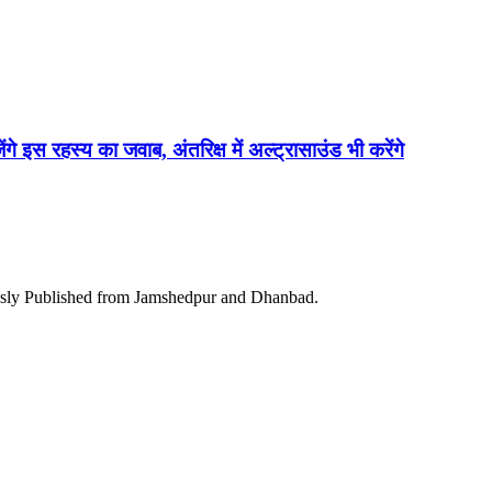
ेंगे इस रहस्य का जवाब, अंतरिक्ष में अल्ट्रासाउंड भी करेंगे
ously Published from Jamshedpur and Dhanbad.