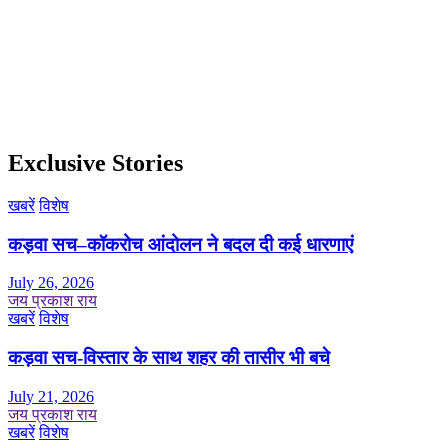
Exclusive Stories
खबरें
विशेष
कड़वा सच–कॉकरोच आंदोलन ने बदल दी कई धारणाएं
July 26, 2026
जय प्रकाश राय
खबरें
विशेष
कड़वा सच-विस्तार के साथ शहर की तासीर भी बचे
July 21, 2026
जय प्रकाश राय
खबरें
विशेष