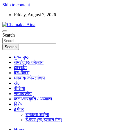
Skip to content
Friday, August 7, 2026
Hindi News Paper – Jharkhand
Search
Chamakta Aina
Search
मुख्य पृष्ठ
जमशेदपुर/ कोल्हान
झारखंड
देश-विदेश
धनबाद/ कोयलांचल
खेल
वीडियो
सम्पादकीय
कला-संस्कृति / अध्यात्म
विशेष
ई पेपर
चमकता आईना
ई-पेपर (न्यू इस्पात मेल)
Home