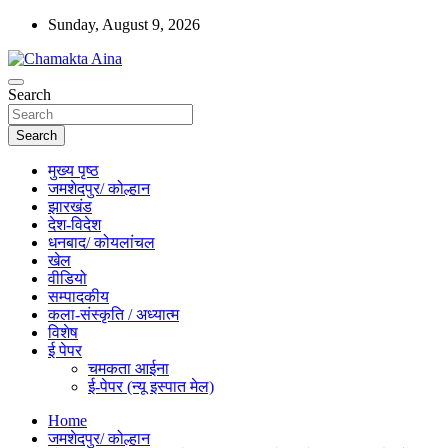
Skip
Sunday, August 9, 2026
to
content
Hindi News Paper – Jharkhand
Search
Chamakta Aina
Search
मुख्य पृष्ठ
जमशेदपुर/ कोल्हान
झारखंड
देश-विदेश
धनबाद/ कोयलांचल
खेल
वीडियो
सम्पादकीय
कला-संस्कृति / अध्यात्म
विशेष
ई पेपर
चमकता आईना
ई-पेपर (न्यू इस्पात मेल)
Home
जमशेदपुर/ कोल्हान