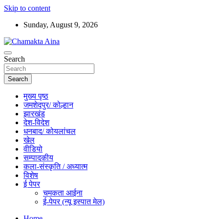
Skip to content
Sunday, August 9, 2026
Hindi News Paper – Jharkhand
Search
Chamakta Aina
Search
मुख्य पृष्ठ
जमशेदपुर/ कोल्हान
झारखंड
देश-विदेश
धनबाद/ कोयलांचल
खेल
वीडियो
सम्पादकीय
कला-संस्कृति / अध्यात्म
विशेष
ई पेपर
चमकता आईना
ई-पेपर (न्यू इस्पात मेल)
Home