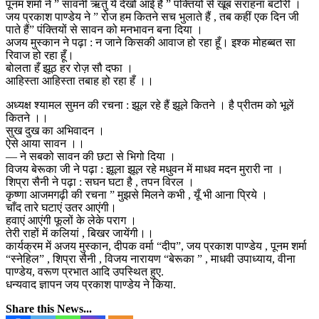
पूनम शर्मा ने ” सावनी ऋतु ये देखो आई है ” पंक्तियों से खूब सराहना बटोरी ।
जय प्रकाश पाण्डेय ने ” रोज हम कितने सच भुलाते हैं , तब कहीं एक दिन जी
पाते हैं” पंक्तियों से सावन को मनभावन बना दिया ।
अजय मुस्कान ने पढ़ा : न जाने किसकी आवाज हो रहा हूँ। इश्क मोहब्बत सा
रिवाज हो रहा हूँ।
बोलता हँ झूठ हर रोज़ सौ दफा ।
आहिस्ता आहिस्ता तबाह हो रहा हँ ।।
अध्यक्ष श्यामल सुमन की रचना : झूल रहे हैं झूले कितने । है प्रीतम को भूलें
कितने ।।
सुख दुख का अभिवादन ।
ऐसे आया सावन ।।
— ने सबको सावन की छटा से भिगो दिया ।
विजय बेरूका जी ने पढ़ा : झूला झूल रहे मधुवन में माधव मदन मुरारी ना ।
शिप्रा सैनी ने पढ़ा : सघन घटा है , तपन विरल ।
कृष्णा आजमगढ़ी की रचना ” मुझसे मिलने कभी , यूँ भी आना प्रिये ।
चाँद तारे घटाएं उतर आएंगी।
हवाएं आएंगी फूलों के लेके पराग ।
तेरी राहों में कलियां , बिखर जायेंगी।।
कार्यक्रम में अजय मुस्कान, दीपक वर्मा “दीप”, जय प्रकाश पाण्डेय , पूनम शर्मा
“स्नेहिल” , शिप्रा सैनी , विजय नारायण “बेरूका ” , माधवी उपाध्याय, वीना
पाण्डेय, वरूण प्रभात आदि उपस्थित हुए.
धन्यवाद ज्ञापन जय प्रकाश पाण्डेय ने किया.
Share this News...