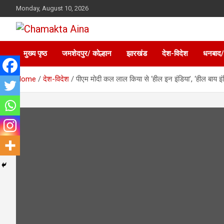
Skip
Monday, August 10, 2026
to
content
Hindi News Paper – Jharkhand
Chamakta Aina
मुख्य पृष्ठ
जमशेदपुर/ कोल्हान
झारखंड
देश-विदेश
धनबाद/
Home
देश-विदेश
पीएम मोदी कल लाल किया से ‘हील इन इंडिया’, ‘हील बाय इ