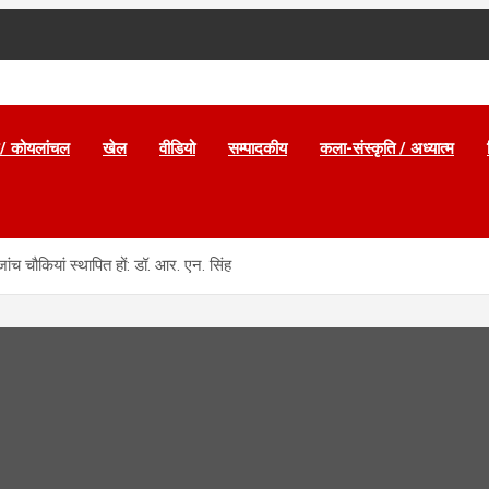
/ कोयलांचल
खेल
वीडियो
सम्पादकीय
कला-संस्कृति / अध्यात्म
जांच चौकियां स्थापित हों: डॉ. आर. एन. सिंह