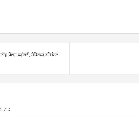
ोह, पेंशन बढ़ोतरी, मेडिकल बेनिफिट
के नीचे