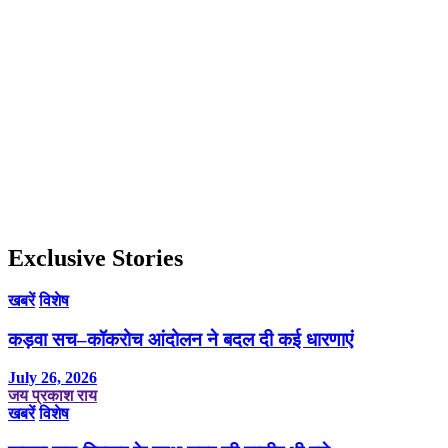
Exclusive Stories
खबरें
विशेष
कड़वा सच–कॉकरोच आंदोलन ने बदल दी कई धारणाएं
July 26, 2026
जय प्रकाश राय
खबरें
विशेष