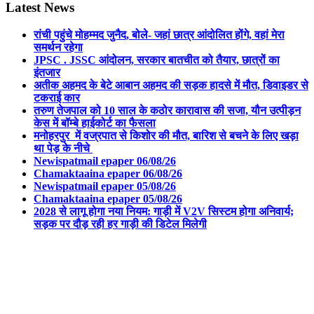
Latest News
रांची पहुंचे मोहम्मद जुनैद, बोले- जहां छात्र आंदोलित होंगे, वहां मेरा
समर्थन रहेगा
JPSC . JSSC आंदोलन, सरकार बातचीत को तैयार, छात्रों का
इंतजार
अतीक अहमद के बेटे आबान अहमद की सड़क हादसे में मौत, डिवाइडर से
टकराई कार
तरुण तेजपाल को 10 साल के कठोर कारावास की सजा, यौन उत्पीड़न
केस में बॉम्बे हाईकोर्ट का फैसला
मनोहरपुर में वज्रपात से किशोर की मौत, बारिश से बचने के लिए खड़ा
था पेड़ के नीचे
Newispatmail epaper 06/08/26
Chamaktaaina epaper 06/08/26
Newispatmail epaper 05/08/26
Chamaktaaina epaper 05/08/26
2028 से लागू होगा नया नियम: गाड़ी में V2V सिस्टम होगा अनिवार्य;
सड़क पर दौड़ रही हर गाड़ी की डिटेल मिलेगी