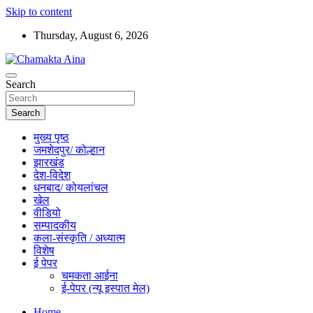
Skip to content
Thursday, August 6, 2026
Hindi News Paper – Jharkhand
Search
Chamakta Aina
Search
मुख्य पृष्ठ
जमशेदपुर/ कोल्हान
झारखंड
देश-विदेश
धनबाद/ कोयलांचल
खेल
वीडियो
सम्पादकीय
कला-संस्कृति / अध्यात्म
विशेष
ई पेपर
चमकता आईना
ई-पेपर (न्यू इस्पात मेल)
Home