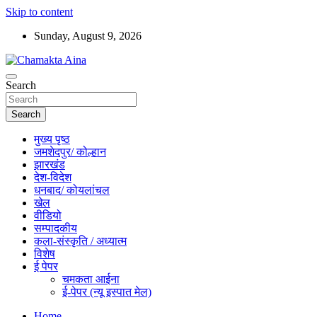
Skip to content
Sunday, August 9, 2026
Hindi News Paper – Jharkhand
Search
Chamakta Aina
Search
मुख्य पृष्ठ
जमशेदपुर/ कोल्हान
झारखंड
देश-विदेश
धनबाद/ कोयलांचल
खेल
वीडियो
सम्पादकीय
कला-संस्कृति / अध्यात्म
विशेष
ई पेपर
चमकता आईना
ई-पेपर (न्यू इस्पात मेल)
Home