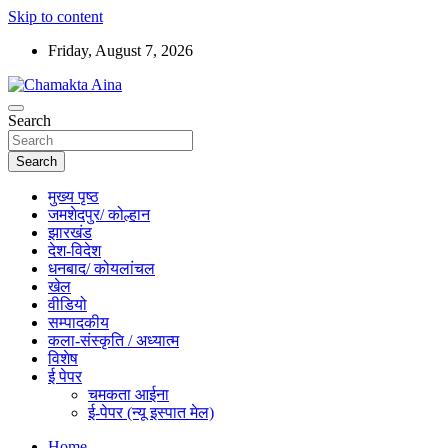
Skip to content
Friday, August 7, 2026
Hindi News Paper – Jharkhand
Search
Chamakta Aina
Search
मुख्य पृष्ठ
जमशेदपुर/ कोल्हान
झारखंड
देश-विदेश
धनबाद/ कोयलांचल
खेल
वीडियो
सम्पादकीय
कला-संस्कृति / अध्यात्म
विशेष
ई पेपर
चमकता आईना
ई-पेपर (न्यू इस्पात मेल)
Home