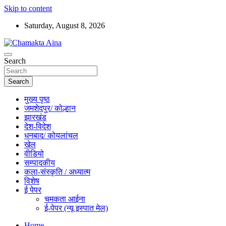
Skip to content
Saturday, August 8, 2026
Hindi News Paper – Jharkhand
Search
Chamakta Aina
Search
मुख्य पृष्ठ
जमशेदपुर/ कोल्हान
झारखंड
देश-विदेश
धनबाद/ कोयलांचल
खेल
वीडियो
सम्पादकीय
कला-संस्कृति / अध्यात्म
विशेष
ई पेपर
चमकता आईना
ई-पेपर (न्यू इस्पात मेल)
Home