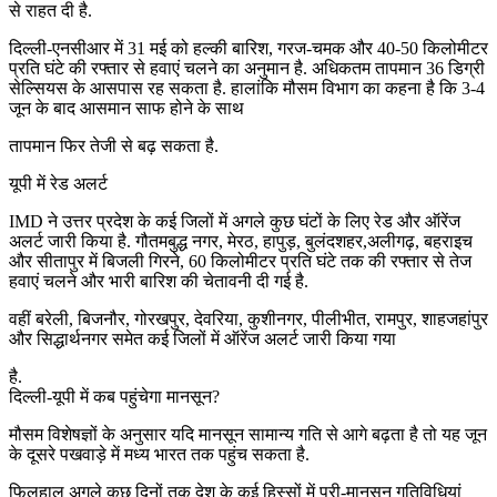
से राहत दी है.
दिल्ली-एनसीआर में 31 मई को हल्की बारिश, गरज-चमक और 40-50 किलोमीटर
प्रति घंटे की रफ्तार से हवाएं चलने का अनुमान है. अधिकतम तापमान 36 डिग्री
सेल्सियस के आसपास रह सकता है. हालांकि मौसम विभाग का कहना है कि 3-4
जून के बाद आसमान साफ होने के साथ
तापमान फिर तेजी से बढ़ सकता है.
यूपी में रेड अलर्ट
IMD ने उत्तर प्रदेश के कई जिलों में अगले कुछ घंटों के लिए रेड और ऑरेंज
अलर्ट जारी किया है. गौतमबुद्ध नगर, मेरठ, हापुड़, बुलंदशहर,अलीगढ़, बहराइच
और सीतापुर में बिजली गिरने, 60 किलोमीटर प्रति घंटे तक की रफ्तार से तेज
हवाएं चलने और भारी बारिश की चेतावनी दी गई है.
वहीं बरेली, बिजनौर, गोरखपुर, देवरिया, कुशीनगर, पीलीभीत, रामपुर, शाहजहांपुर
और सिद्धार्थनगर समेत कई जिलों में ऑरेंज अलर्ट जारी किया गया
है.
दिल्ली-यूपी में कब पहुंचेगा मानसून?
मौसम विशेषज्ञों के अनुसार यदि मानसून सामान्य गति से आगे बढ़ता है तो यह जून
के दूसरे पखवाड़े में मध्य भारत तक पहुंच सकता है.
फिलहाल अगले कुछ दिनों तक देश के कई हिस्सों में प्री-मानसून गतिविधियां