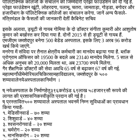
पॉलिटेक्निक कॉलेजों के संचालन की जिम्मेदारी प्रेझा फाउंडेशन को दी गई है.
प्रेझा फाउंडेशन खूंटी, लोहरदगा, पलामू, चतरा, जामताड़ा, गोड्डा, बगोदर और
हजारीबाग के पॉलिटेक्निक कॉलेजों का संचालन करेगा. जानें अन्य फैसले-
मंत्रिमंडल के फैसलों की जानकारी देतीं कैबिनेट सचिव
इसके अलावा, ड्यूटी से गायब गोमिया के दो डॉक्टर संगीता कुमारी ओर आशुतोष
कुमार को बर्खास्त कर दिया गया है. दोनों 2015 से ही ड्यूटी से गायब हैं.
एमजीएम जमशेदपुर बनेगा 500 बेडेड अस्पताल. इसके लिए 3 अरब 96 करोड
खर्च किये जाएंगे.
मनरेगा में संविदा पर तैनात क्षेत्रीय कर्मचारी का मानदेय बढ़ाया गया है. ब्लॉक
प्रोग्राम ऑफिसर को 19500 के बदले अब 23140 मानदेय मिलेगा. 5 साल से
अधिक अनुभव को 20,000 मिलता था, अब 23700 रुपये मिलेगा.
गैर शैक्षणिक डॉक्टरों की सेवा अवधि 65 वर्ष से बढ़ाकर 67 वर्ष की गई.
महात्मागाँधीमेमोरियलचिकित्सामहाविद्यालय, जमशेदपुर के ५००
शय्यावालेनयेअस्पतालकानिर्माण ।
ष् नयेअस्पताल के निर्माणहेतु३९६करो$ड ६९लाख ५८हजार९सौ रूपये की
लागत की प्रशासनिकस्वीकृति प्रदान की गई है।
ष् प्रस्तावित५०० शय्यावाले अस्पताल भवनमें निम्न सुविधाओं का प्रावधान
किया गयाहै-
१. मेडिसीनवार्ड – ७० शय्या
२. शिशुवार्ड – ४० शय्या
३. श्वसनरोगवार्ड – २० शय्या
४. चर्मरोग – २० शय्या
५. मानसिकरोग – २० शय्या