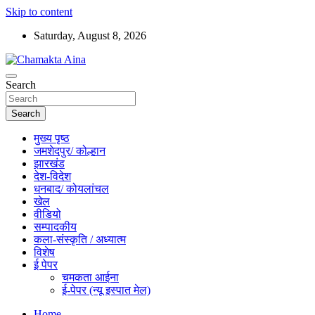
Skip to content
Saturday, August 8, 2026
Hindi News Paper – Jharkhand
Search
Chamakta Aina
Search
मुख्य पृष्ठ
जमशेदपुर/ कोल्हान
झारखंड
देश-विदेश
धनबाद/ कोयलांचल
खेल
वीडियो
सम्पादकीय
कला-संस्कृति / अध्यात्म
विशेष
ई पेपर
चमकता आईना
ई-पेपर (न्यू इस्पात मेल)
Home