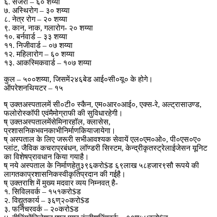
६. सर्जरी – ६० शय्या
७. अस्थिरोग – ३० शय्या
८. नेत्र रोग – २० शय्या
९. कान, नाक, गलारोग- २० शय्या
१०. बर्नवार्ड – ३३ शय्या
११. निजीवार्ड – ०७ शय्या
१२. महिलारोग – ६० शय्या
१३. आकस्मिकवार्ड – १०७ शय्या
कुल – ५००शय्या, जिसमें२४६बेड आई०सी०यू० के होगे।
ऑपरेशनथियटर – १५
ष् उक्तअस्पतालमें सी०टी० स्कैन, एम०आर०आई०, एक्स-रे, अल्ट्रासाउण्ड,
फलोरोस्कॉपी एवंमैमोग्राफी की सुविधारहेगी।
ष् उक्तअस्पतालमेंसेमिनारहॉल, क्लासेस,
प्रशासनिकभवनकाभीनिर्माणकियाजायेगा।
ष् अस्पताल के लिए जरूरी सभीआवश्यक सेवायें एल०एम०ओ०, पी०एस०ए०
प्लांट, जैविक कचराप्रबंधन, लॉण्डरी सिस्टम, केन्द्रीकृतस्ट्रेलाईजेसन यूनिट
का विशेषप्रावधान किया गयाहै।
ष् नये अस्पताल के निर्माणहेतु३९६करो$ड ६९लाख ५८हजार९सौ रूपये की
लागतकाप्रशासनिकस्वीकृतिप्रदान की गईहै।
ष् उक्तराशि में मुख्य मदवार व्यय निम्नवत् है-
१. सिविलवर्क – १५१करो$ड
२. विद्युतकार्य – ३६ण्२०करो$ड
३. फर्निचरवर्क – २०करो$ड