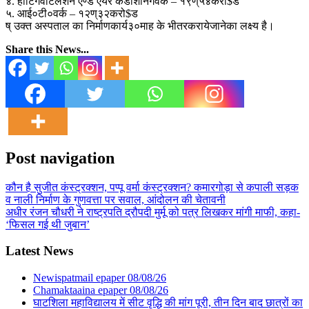
४. हीटिंगवेंटिलेशन एण्ड एयर कंडीशनिंगवर्क – १९ण्५४करो$ड
५. आई०टी०वर्क – १२ण्३२करो$ड
ष् उक्त अस्पताल का निर्माणकार्य३०माह के भीतरकरायेजानेका लक्ष्य है।
Share this News...
Post navigation
कौन है सुजीत कंस्ट्रक्शन, पप्पू वर्मा कंस्ट्रक्शन? कमारगोड़ा से कपाली सड़क
व नाली निर्माण के गुणवत्ता पर सवाल, आंदोलन की चेतावनी
अधीर रंजन चौधरी ने राष्ट्रपति द्रौपदी मुर्मू को पत्र लिखकर मांगी माफी, कहा-
‘फिसल गई थी जुबान’
Latest News
Newispatmail epaper 08/08/26
Chamaktaaina epaper 08/08/26
घाटशिला महाविद्यालय में सीट वृद्धि की मांग पूरी, तीन दिन बाद छात्रों का