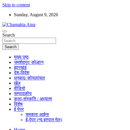
Skip to content
Sunday, August 9, 2026
Hindi News Paper – Jharkhand
Search
Chamakta Aina
Search
मुख्य पृष्ठ
जमशेदपुर/ कोल्हान
झारखंड
देश-विदेश
धनबाद/ कोयलांचल
खेल
वीडियो
सम्पादकीय
कला-संस्कृति / अध्यात्म
विशेष
ई पेपर
चमकता आईना
ई-पेपर (न्यू इस्पात मेल)
Home