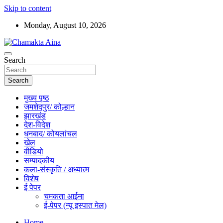
Skip to content
Monday, August 10, 2026
Hindi News Paper – Jharkhand
Search
Chamakta Aina
Search
मुख्य पृष्ठ
जमशेदपुर/ कोल्हान
झारखंड
देश-विदेश
धनबाद/ कोयलांचल
खेल
वीडियो
सम्पादकीय
कला-संस्कृति / अध्यात्म
विशेष
ई पेपर
चमकता आईना
ई-पेपर (न्यू इस्पात मेल)
Home