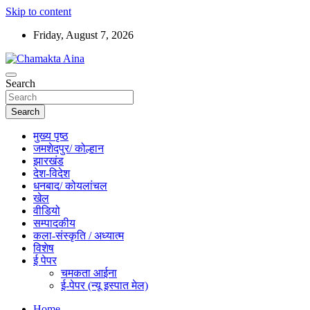
Skip to content
Friday, August 7, 2026
Hindi News Paper – Jharkhand
Search
Chamakta Aina
Search
मुख्य पृष्ठ
जमशेदपुर/ कोल्हान
झारखंड
देश-विदेश
धनबाद/ कोयलांचल
खेल
वीडियो
सम्पादकीय
कला-संस्कृति / अध्यात्म
विशेष
ई पेपर
चमकता आईना
ई-पेपर (न्यू इस्पात मेल)
Home