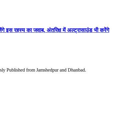
ेंगे इस रहस्य का जवाब, अंतरिक्ष में अल्ट्रासाउंड भी करेंगे
ously Published from Jamshedpur and Dhanbad.