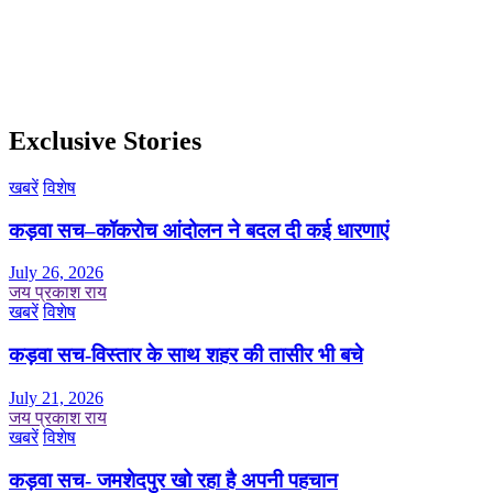
Exclusive Stories
खबरें
विशेष
कड़वा सच–कॉकरोच आंदोलन ने बदल दी कई धारणाएं
July 26, 2026
जय प्रकाश राय
खबरें
विशेष
कड़वा सच-विस्तार के साथ शहर की तासीर भी बचे
July 21, 2026
जय प्रकाश राय
खबरें
विशेष
कड़वा सच- जमशेदपुर खो रहा है अपनी पहचान