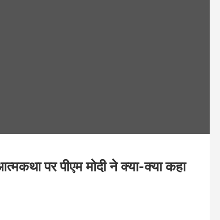
‍मकथा पर पीएम मोदी ने क्‍या-क्‍या कहा