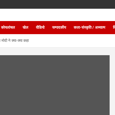
 कोयलांचल
खेल
वीडियो
सम्पादकीय
कला-संस्कृति / अध्यात्म
व
दी ने क्‍या-क्‍या कहा