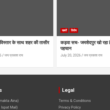
खबरें
विशेष
िस्तार के साथ शहर की तासीर
कड़वा सच- जमशेदपुर खो रहा 
पहचान
6
जय प्रकाश राय
July 20, 2026
जय प्रकाश राय
s
Legal
makta Aina)
Terms & Conditions
Ispat Mail)
Privacy Policy