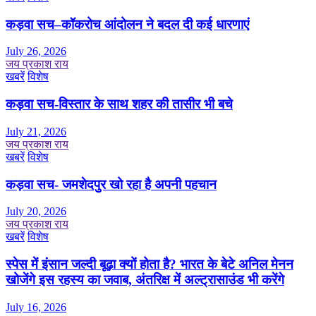
कड़वा सच–कॉकरोच आंदोलन ने बदल दी कई धारणाएं
July 26, 2026
जय प्रकाश राय
खबरें
विशेष
कड़वा सच-विस्तार के साथ शहर की तासीर भी बचे
July 21, 2026
जय प्रकाश राय
खबरें
विशेष
कड़वा सच- जमशेदपुर खो रहा है अपनी पहचान
July 20, 2026
जय प्रकाश राय
खबरें
विशेष
स्पेस में इंसान जल्दी बूढ़ा क्यों होता है? भारत के बेटे अनिल मेनन
खोजेंगे इस रहस्य का जवाब, अंतरिक्ष में अल्ट्रासाउंड भी करेंगे
July 16, 2026