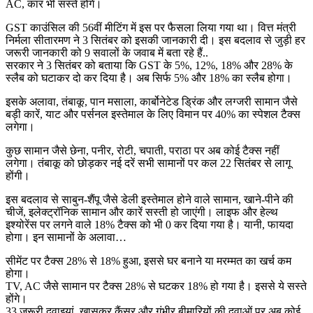
AC, कार भी सस्ते होंगे।
GST काउंसिल की 56वीं मीटिंग में इस पर फैसला लिया गया था। वित्त मंत्री
निर्मला सीतारमण ने 3 सितंबर को इसकी जानकारी दी। इस बदलाव से जुड़ी हर
जरूरी जानकारी को 9 सवालों के जवाब में बता रहे हैं..
सरकार ने 3 सितंबर को बताया कि GST के 5%, 12%, 18% और 28% के
स्लैब को घटाकर दो कर दिया है। अब सिर्फ 5% और 18% का स्लैब होगा।
इसके अलावा, तंबाकू, पान मसाला, कार्बोनेटेड ड्रिंक और लग्जरी सामान जैसे
बड़ी कारें, याट और पर्सनल इस्तेमाल के लिए विमान पर 40% का स्पेशल टैक्स
लगेगा।
कुछ सामान जैसे छेना, पनीर, रोटी, चपाती, पराठा पर अब कोई टैक्स नहीं
लगेगा। तंबाकू को छोड़कर नई दरें सभी सामानों पर कल 22 सितंबर से लागू
होंगी।
इस बदलाव से साबुन-शैंपू जैसे डेली इस्तेमाल होने वाले सामान, खाने-पीने की
चीजें, इलेक्ट्रॉनिक सामान और कारें सस्ती हो जाएंगी। लाइफ और हेल्थ
इश्योरेंस पर लगने वाले 18% टैक्स को भी 0 कर दिया गया है। यानी, फायदा
होगा। इन सामानों के अलावा…
सीमेंट पर टैक्स 28% से 18% हुआ, इससे घर बनाने या मरम्मत का खर्च कम
होगा।
TV, AC जैसे सामान पर टैक्स 28% से घटकर 18% हो गया है। इससे ये सस्ते
होंगे।
33 जरूरी दवाइयां, खासकर कैंसर और गंभीर बीमारियों की दवाओं पर अब कोई