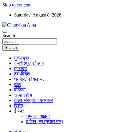
Skip to content
Saturday, August 8, 2026
Hindi News Paper – Jharkhand
Search
Chamakta Aina
Search
मुख्य पृष्ठ
जमशेदपुर/ कोल्हान
झारखंड
देश-विदेश
धनबाद/ कोयलांचल
खेल
वीडियो
सम्पादकीय
कला-संस्कृति / अध्यात्म
विशेष
ई पेपर
चमकता आईना
ई-पेपर (न्यू इस्पात मेल)
Home