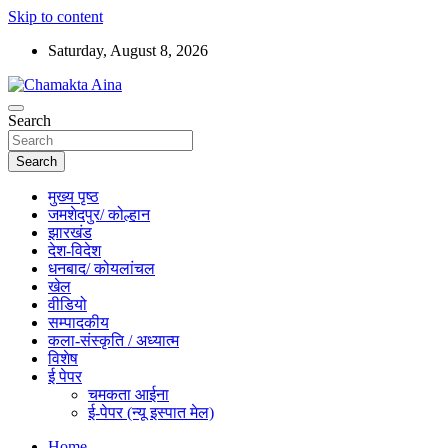
Skip to content
Saturday, August 8, 2026
Hindi News Paper – Jharkhand
Search
Chamakta Aina
Search
मुख्य पृष्ठ
जमशेदपुर/ कोल्हान
झारखंड
देश-विदेश
धनबाद/ कोयलांचल
खेल
वीडियो
सम्पादकीय
कला-संस्कृति / अध्यात्म
विशेष
ई पेपर
चमकता आईना
ई-पेपर (न्यू इस्पात मेल)
Home