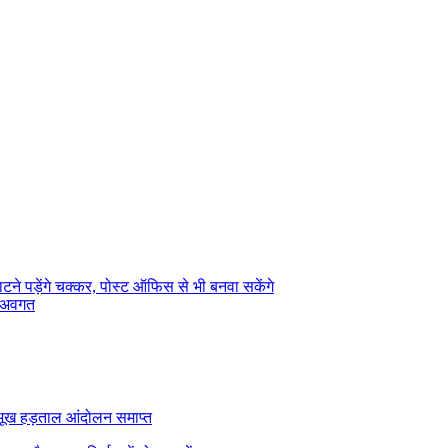
टने पड़ेंगे चक्कर, पोस्ट ऑफिस से भी बनवा सकेंगे
ा अवगत
का भूख हड़ताल आंदोलन समाप्त