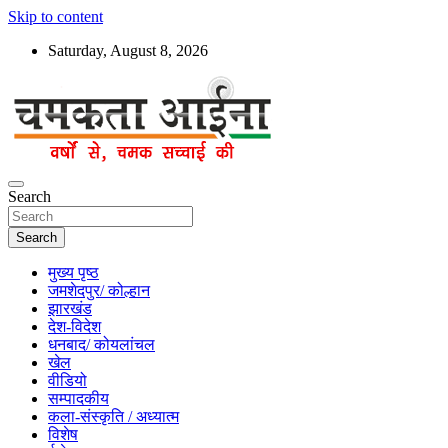
Skip to content
Saturday, August 8, 2026
Hindi News Paper – Jharkhand
Search
Chamakta Aina
Search
मुख्य पृष्ठ
जमशेदपुर/ कोल्हान
झारखंड
देश-विदेश
धनबाद/ कोयलांचल
खेल
वीडियो
सम्पादकीय
कला-संस्कृति / अध्यात्म
विशेष