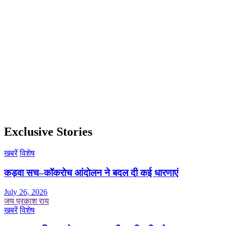
Exclusive Stories
खबरें
विशेष
कड़वा सच–कॉकरोच आंदोलन ने बदल दी कई धारणाएं
July 26, 2026
जय प्रकाश राय
खबरें
विशेष