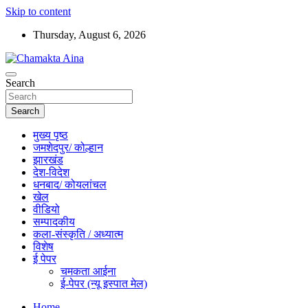
Skip to content
Thursday, August 6, 2026
Hindi News Paper – Jharkhand
Search
Chamakta Aina
Search
मुख्य पृष्ठ
जमशेदपुर/ कोल्हान
झारखंड
देश-विदेश
धनबाद/ कोयलांचल
खेल
वीडियो
सम्पादकीय
कला-संस्कृति / अध्यात्म
विशेष
ई पेपर
चमकता आईना
ई-पेपर (न्यू इस्पात मेल)
Home