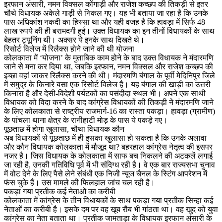
इरफान अंसारी, नमन विक्सल कोंगाड़ी और राजेश कच्छप की तिकड़ी से इतर
चौथे विधायक अकेले गाड़ी से निकल गए। यह भी बताया जा रहा है कि उनके
पास अधिकांश नकदी का हिस्सा था और यही वजह है कि हावड़ा में सिर्फ 48
लाख रुपये की ही बरामदगी हुई। उक्त विधायक का इन तीनों विधायकों के साथ
बेहतर ट्यूनिंग थी। अक्सर ये इनके साथ दिखते थे।
रिसोर्ट विलेज में रिलैक्स होने जाने की थी योजना
कोलकाता में ‘योजना’ के मुताबिक काम होने के बाद उक्त विधायक ने मंदारमणि
जाने से मना कर दिया था, जबकि इरफान, नमन विक्सल और राजेश कच्छप की
इच्छा वहां जाकर रिलैक्स करने की थी। मंदारमणि बंगाल के पूर्वी मेदिनिपुर जिले
में समुद्र के किनारे बसा एक रिसोर्ट विलेज है। यह बंगाल की खाड़ी का उत्तरी
किनारा है और देसी-विदेशी पर्यटकों का पसंदीदा स्थल भी। अपने एक साथी
विधायक को विदा करने के बाद कांग्रेस विधायकों की तिकड़ी ने मंदारमणि जाने
के लिए कोलकाता से राष्ट्रीय राजमार्ग-16 का रास्ता पकड़ा। हावड़ा (ग्रामीण)
के पांचला थाना क्षेत्र के रानीहाटी मोड़ के पास ये पकड़े गए।
पूछताछ में होगा खुलासा, चौथा विधायक कौन
अब विधायकों से पूछताछ में ही इसका खुलासा हो सकता है कि उनके अलावा
और कौन विधायक कोलकाता में मौजूद था? बहरहाल कांग्रेस नेतृत्व की इसपर
नजर है। जिस विधायक के कोलकाता में साफ बच निकलने की अटकलें लगाई
जा रही है, उनकी गतिविधि पूर्व में भी संदिग्ध रही है। वे एक बार राज्यसभा चुनाव
में वोट देने के लिए पैसे लेने संबंधी एक निजी न्यूज चैनल के स्टिंग आपरेशन में
फंस चुके हैं। उस मामले की फिलहाल जांच चल रही है।
पकड़ा गया प्रतीक कई नेताओं का करीबी
कोलकाता में कांग्रेस के तीन विधायकों के साथ पकड़ा गया प्रतीक सिन्हा कई
नेताओं का करीबी है। इसके दम पर वह खूब रौब भी गांठता था। वह खुद को युवा
कांग्रेस का नेता बताता था। प्रतीक जामताड़ा के विधायक इरफान अंसारी के