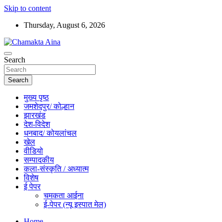
Skip to content
Thursday, August 6, 2026
Hindi News Paper – Jharkhand
Search
Chamakta Aina
Search
मुख्य पृष्ठ
जमशेदपुर/ कोल्हान
झारखंड
देश-विदेश
धनबाद/ कोयलांचल
खेल
वीडियो
सम्पादकीय
कला-संस्कृति / अध्यात्म
विशेष
ई पेपर
चमकता आईना
ई-पेपर (न्यू इस्पात मेल)
Home