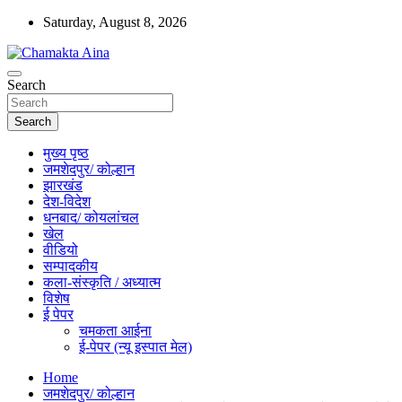
Skip
Saturday, August 8, 2026
to
content
Hindi News Paper – Jharkhand
Search
Chamakta Aina
Search
मुख्य पृष्ठ
जमशेदपुर/ कोल्हान
झारखंड
देश-विदेश
धनबाद/ कोयलांचल
खेल
वीडियो
सम्पादकीय
कला-संस्कृति / अध्यात्म
विशेष
ई पेपर
चमकता आईना
ई-पेपर (न्यू इस्पात मेल)
Home
जमशेदपुर/ कोल्हान