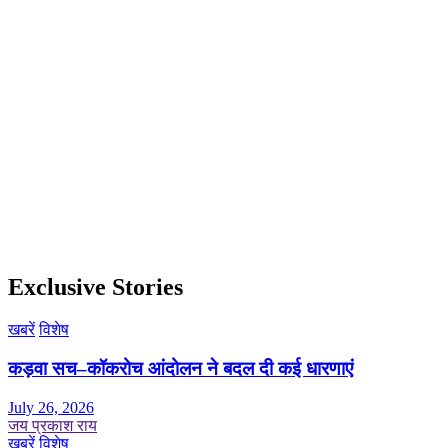
Exclusive Stories
खबरें
विशेष
कड़वा सच–कॉकरोच आंदोलन ने बदल दी कई धारणाएं
July 26, 2026
जय प्रकाश राय
खबरें
विशेष