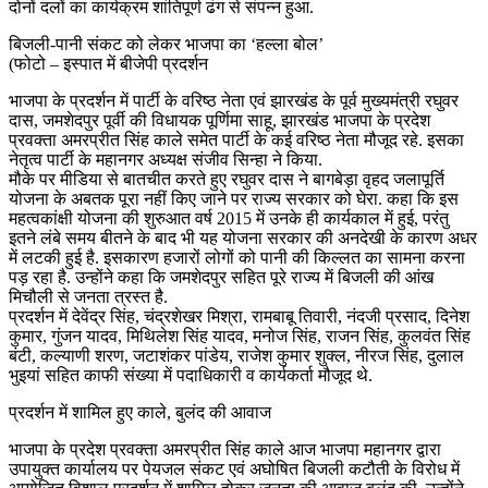
दोनों दलों का कार्यक्रम शांतिपूर्ण ढंग से संपन्न हुआ.
बिजली-पानी संकट को लेकर भाजपा का ‘हल्ला बोल’
(फोटो – इस्पात में बीजेपी प्रदर्शन
भाजपा के प्रदर्शन में पार्टी के वरिष्ठ नेता एवं झारखंड के पूर्व मुख्यमंत्री रघुवर
दास, जमशेदपुर पूर्वी की विधायक पूर्णिमा साहू, झारखंड भाजपा के प्रदेश
प्रवक्ता अमरप्रीत सिंह काले समेत पार्टी के कई वरिष्ठ नेता मौजूद रहे. इसका
नेतृत्व पार्टी के महानगर अध्यक्ष संजीव सिन्हा ने किया.
मौके पर मीडिया से बातचीत करते हुए रघुवर दास ने बागबेड़ा वृहद जलापूर्ति
योजना के अबतक पूरा नहीं किए जाने पर राज्य सरकार को घेरा. कहा कि इस
महत्वकांक्षी योजना की शुरुआत वर्ष 2015 में उनके ही कार्यकाल में हुई, परंतु
इतने लंबे समय बीतने के बाद भी यह योजना सरकार की अनदेखी के कारण अधर
में लटकी हुई है. इसकारण हजारों लोगों को पानी की किल्लत का सामना करना
पड़ रहा है. उन्होंने कहा कि जमशेदपुर सहित पूरे राज्य में बिजली की आंख
मिचौली से जनता त्रस्त है.
प्रदर्शन में देवेंद्र सिंह, चंद्रशेखर मिश्रा, रामबाबू तिवारी, नंदजी प्रसाद, दिनेश
कुमार, गुंजन यादव, मिथिलेश सिंह यादव, मनोज सिंह, राजन सिंह, कुलवंत सिंह
बंटी, कल्याणी शरण, जटाशंकर पांडेय, राजेश कुमार शुक्ल, नीरज सिंह, दुलाल
भुइयां सहित काफी संख्या में पदाधिकारी व कार्यकर्ता मौजूद थे.
प्रदर्शन में शामिल हुए काले, बुलंद की आवाज
भाजपा के प्रदेश प्रवक्ता अमरप्रीत सिंह काले आज भाजपा महानगर द्वारा
उपायुक्त कार्यालय पर पेयजल संकट एवं अघोषित बिजली कटौती के विरोध में