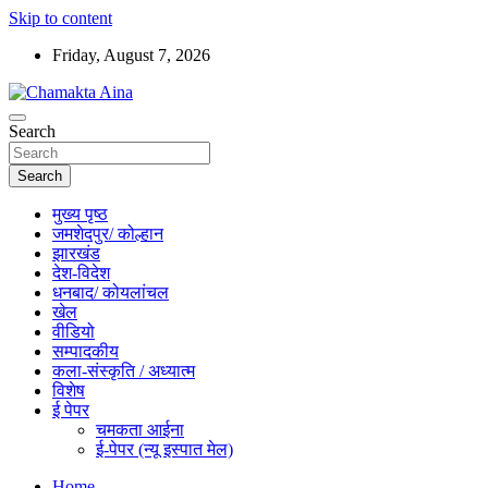
Skip to content
Friday, August 7, 2026
Hindi News Paper – Jharkhand
Search
Chamakta Aina
Search
मुख्य पृष्ठ
जमशेदपुर/ कोल्हान
झारखंड
देश-विदेश
धनबाद/ कोयलांचल
खेल
वीडियो
सम्पादकीय
कला-संस्कृति / अध्यात्म
विशेष
ई पेपर
चमकता आईना
ई-पेपर (न्यू इस्पात मेल)
Home