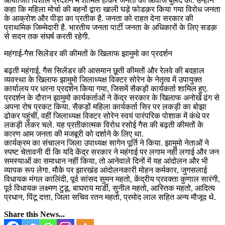
आयोजित विशाल प्रदर्शन में शामिल होकर जनता की आवाज बुलंद की. उन्होंने
कहा कि महिला मोर्चा की बहनों द्वारा खाली घड़े फोडक़र किया गया विरोध जनता
के आक्रोश और पीड़ा का प्रतीक है. जनता को राहत देना सरकार की
प्राथमिक जिम्मेदारी है. भारतीय जनता पार्टी जनता के अधिकारों के लिए सडक़
से सदन तक संघर्ष करती रहेगी.
महंगाई-गैस सिलेंडर की कीमतों के खिलाफ झामुमो का प्रदर्शन
बढ़ती महंगाई, गैस सिलेंडर की आसमान छूती कीमतों और रेलवे की बदहाल
व्यवस्था के खिलाफ झामुमो जिलाध्यक्ष विक्टर सोरेन के नेतृत्व में उपायुक्त
कार्यालय पर धरना प्रदर्शन किया गया, जिसमें सैकड़ों कार्यकर्ता शामिल हुए.
प्रदर्शन के दौरान झामुमो कार्यकर्ताओं ने केंद्र सरकार के खिलाफ अनोखे ढंग से
अपना रोष प्रकट किया. सैकड़ों महिला कार्यकर्ता सिर पर लकड़ी का बोझा
ढोकर पहुंचीं, वहीं जिलाध्यक्ष विक्टर सोरेन स्वयं पारंपरिक पोशाक में कंधे पर
लकड़ी लेकर चले. यह प्रतीकात्मक विरोध रसोई गैस की बढ़ती कीमतों के
कारण आम जनता की मजबूरी को दर्शाने के लिए था.
कार्यक्रम का संचालन जिला उपाध्यक्ष सागेन पूर्ति ने किया. झामुमो नेताओं ने
स्पष्ट चेतावनी दी कि यदि केंद्र सरकार ने महंगाई पर लगाम नहीं लगाई और जन
समस्याओं का समाधान नहीं किया, तो आनेवाले दिनों में यह आंदोलन और भी
व्यापक रूप लेगा. मौके पर झारखंड आंदोलनकारी मोहन कर्मकार, जुगसलाई
विधायक मंगल कालिंदी, पूर्व सांसद सुमन महतो, केंद्रीय प्रवक्ता कुणाल सारंगी,
पूर्व विधायक लक्ष्मण टुडू, बाघराय मार्डी, सुनील महतो, आस्तिक महतो, आदित्य
प्रधान, पिंटू दत्ता, जिला सचिव रतन महतो, प्रमोद लाल सहित अन्य मौजूद थे.
Share this News...