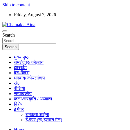
Skip to content
Friday, August 7, 2026
Hindi News Paper – Jharkhand
Search
Chamakta Aina
Search
मुख्य पृष्ठ
जमशेदपुर/ कोल्हान
झारखंड
देश-विदेश
धनबाद/ कोयलांचल
खेल
वीडियो
सम्पादकीय
कला-संस्कृति / अध्यात्म
विशेष
ई पेपर
चमकता आईना
ई-पेपर (न्यू इस्पात मेल)
Home