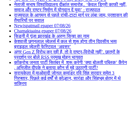
नेताजी सुभाष विश्वविद्यालय दीक्षांत समारोह.. ‘केवल डिग्री काफी नहीं,
समाज और राष्ट्र निर्माण में योगदान दें युवा’ : राज्यपाल
राज्यपाल के आगमन से पहले रांची-टाटा मार्ग पर लंबा जाम, प्रशासन की
तैयारियों पर सवाल
Newispatmail epaper 07/08/26
Chamaktaaina epaper 07/08/26
सिडनी में गूंजा झारखंड के अरुण सिन्हा का नाम
केशवजी छगनलाल ज्वेलर्स में कल से शुरू होगा तीन दिवसीय भव्य
ब्राइडल ज्वेलरी फेस्टिवल ‘अवसर’
अगर Gen Z विरोध कर रही है, तो वे राष्ट्र-विरोधी नहीं’. छात्रों के
प्रदर्शन पर बोले RSS प्रमुख मोहन भागवत
कॉकरोच जनता पार्टी सितंबर में शुरू करेगी ‘क्या बोलती पब्लिक’ कैंपेन
, अभिजीत दीपके ने बताया कौन से मुद्दे उठाएगी पार्टी?
सरायकेला में माओवादी जोनल कमांडर रवि सिंह सरदार समेत 3
गिरफ्तार, पिछले कई वर्षों से कोल्हान, सारंडा और सिंहभूम क्षेत्र में थे
सक्रिय