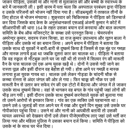
जाकर पीड़िता, उसकी मां और नानी से मुलाकात की और बच्ची के स्वास्थ्य के
बारे में जानकारी ली। इसी क्रम में पता चला कि अस्पताल प्रबंधन द्वारा पीड़िता
व उसके परिजनों को भोजन नहीं दिया गया है। सीडब्ल्यूसी ने तत्काल तीनों के
लिए होटल से भोजन मंगवाया। शुक्रवार को चिकित्सक ने पीड़िता को डिस्चार्ज
कर दिया जिसके बाद केस के अनुसंधानकर्ता एसआई अंजनी कुमार ने कोर्ट में
सीआरपीसी की धारा 164 के तहत उसका बयान दर्ज करवाया और बाल कल्याण
समिति के बेंच ऑफ मजिस्ट्रेट के समक्ष उसे प्रस्तुत किया। चेयरपर्सन
अमरेन्द्र कुमार, सदस्य रंजन सिन्हा, डा राज कुमार उपाध्याय और नूतन बाला ने
पीड़िता और उसके मां का बयान लिया। अपने बयान में पीड़िता ने बताया कि
उसके साथ दो युवकों ने बारी-बारी से दुष्कर्म किया है जिसमें से एक मुंह पर गमछा
और मास्क लगाये हुआ था जबकि दूसरा कार का चालक था। पीड़िता ने बताया
कि वह स्कूल से नोटबुक लाने घर जा रही थी तो रास्ते में सिल्वर रंग की मारूती
वैन के पास चालक एवं एक अन्य युवक खड़ेे थे। दोनों ने उससे नदी जाने का
रास्ता पूछा और इसी दौरान वह बेहोश हो गयी। होश आने पर गमछी व मास्क
लगाया हुआ युवक गायब था। चालक उसे लेकर गोड्डा के चांदनी चौक से
कच्चा रास्ता से अंदर जंगल की ओर ले गया। फिर चाकू की नोंक पर उसे
मारूती वैन से उतार कर सफेद रंग की एक टोटो में बैठाया और जंगल में ले जाकर
उसके साथ दुष्कर्म किया। वहां से भागकर वह बगल के गांव पहुंची जहां लोगों की
भीड़ लग गयी। इसी दौरान उसके साथ दुष्कर्म करनेवाले युवक को बुलाया गया
तो उसने आरोपों से इनकार किया। गांव का एक व्यक्ति उसे पहचानता था।
उसने उसे 6 जुलाई की रात अपने घर में रखा और दूसरे दिन सुबह उसे उसके घर
गोपीकांदर पहुंचा दिया। उसने मां और नानी को आपबीती बतायी तो उसकी
घायल अवस्था को देखकर दोनों उसे लेकर पीजेएमसीएच लाए जहां उसे भर्ती कर
लिया गया और महिला पुलिस ने उसका बयान दर्ज किया। समिति ने पीड़िता को
उसके मां के साथ घर भेज दिया।