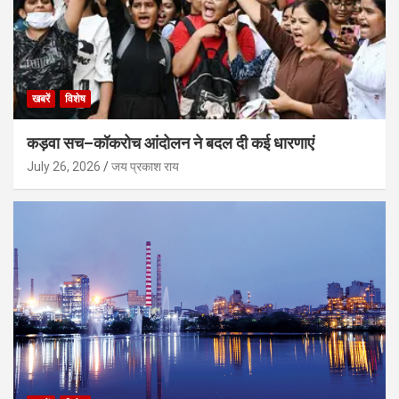
खबरें
विशेष
कड़वा सच–कॉकरोच आंदोलन ने बदल दी कई धारणाएं
July 26, 2026
जय प्रकाश राय