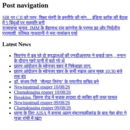
Post navigation
SIR पर CJI को पत्र, शिक्षा मंत्री के इस्तीफे की मांग… इंडिया ब्‍लॉक की बैठक
में 5 बिंदुओं पर सहमति बनी
राज्यसभा चुनाव: JMM के बैद्यनाथ राम कांग्रेस के प्रणव झा और निर्दलीय
प्रत्याशी परिमल नाथवानी ने भरा नामांकन पर्चा
Latest News
शिवगंगा में डूब रहे दो श्रद्धालुओं की एनडीआरएफ ने बचाई जान, , स्नान
के दौरान गहरे पानी में चले गए थे
छात्र आंदोलन के मद्देनजर शहर में निषेधाज्ञा लागू
छात्र आंदोलन के मद्देनजर शहर के सभी स्कूल आज सुबह 10:30 बजे
तक बंद
डॉ. संजय गिरी ‘सैल्यूट तिरंगा’ के राष्ट्रीय सचिव बने
Newispatmail epaper 10/08/26
Chamaktaaina epaper 10/08/26
Breaking. डिमना रोड में सड़क हादसा दो व्यक्ति बुरी तरह घायल
Newispatmail epaper 09/08/26
Chamaktaaina epaper 09/08/26
धरना के लिए AISA ने बनाया अलग मंच!स्याहीकांड के बाद नेहा बोरा ने
गाड़ा रांची में खूंटा