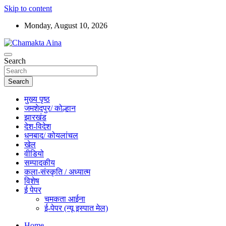
Skip to content
Monday, August 10, 2026
Hindi News Paper – Jharkhand
Search
Chamakta Aina
Search
मुख्य पृष्ठ
जमशेदपुर/ कोल्हान
झारखंड
देश-विदेश
धनबाद/ कोयलांचल
खेल
वीडियो
सम्पादकीय
कला-संस्कृति / अध्यात्म
विशेष
ई पेपर
चमकता आईना
ई-पेपर (न्यू इस्पात मेल)
Home