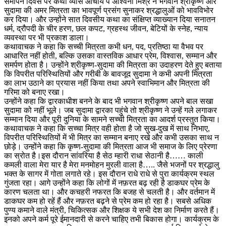
समापन दिवस पर कथा व्यास आचार्य पं अश्विनी मिश्र ने भगवान श्रीकृष्ण और
सुदामा की अमर मित्रता का भावपूर्ण प्रसंग सुनाकर श्रद्धालुओं को भावविभोर
कर दिया। और उन्होंने सात दिवसीय कथा का संक्षिप्त व्याख्यान दिया सनातन
धर्म, द्रौपदी के चीर हरण, छल कपट, ग्रहस्थ जीवन, बेटियों के स्नेह, न्याय
व्यवस्था पर भी प्रकाश डाला।
कथावाचक ने कहा कि सच्ची मित्रता कभी धन, पद, प्रतिष्ठा या वैभव पर
आधारित नहीं होती, बल्कि उसका वास्तविक आधार प्रेम, विश्वास, सम्मान और
समर्पण होता है। उन्होंने श्रीकृष्ण-सुदामा की मित्रता का उदाहरण देते हुए बताया
कि विपरीत परिस्थितियों और गरीबी के बावजूद सुदामा ने कभी अपनी मित्रता
का लाभ उठाने का प्रयास नहीं किया तथा अपने स्वाभिमान और मित्रता की
गरिमा को बनाए रखा।
उन्होंने कहा कि द्वारकाधीश बनने के बाद भी भगवान श्रीकृष्ण अपने बाल सखा
सुदामा को नहीं भूले। जब सुदामा द्वारका पहुंचे तो श्रीकृष्ण ने उन्हें गले लगाकर
सम्मान दिया और पूरी दुनिया के सामने सच्ची मित्रता का आदर्श प्रस्तुत किया।
कथावाचक ने कहा कि सच्चा मित्र वही होता है जो सुख-दुख में साथ निभाए,
विपरीत परिस्थितियों में भी मित्र का सम्मान बनाए रखे और कभी उसका साथ न
छोड़े। उन्होंने कहा कि कृष्ण-सुदामा की मित्रता आज भी समाज के लिए प्रेरणा
का स्रोत है।इस दौरान सांवरिया है सेठ म्हारी राधा सेठानी है…… काली
कमली वाला मेरा यार है मेरा मनमोहन मुरली वाला है….. जैसे भजनों पर श्रद्धालु
भक्त के सागर में गोता लगाते रहे। इस दौरान राधे राधे से पुरा कार्यक्रम स्थल
गुंजता रहा। आगे उन्होंने कहा कि लोगों में नफ़रत बढ़ रही है डाकघर प्रेम के
कारण चलता था। और कचहरी नफरत कि बजह से चलती है। और वर्तमान में
डाकघर कम हो रहें हैं और नफ़रत बढ़ने से प्रेम कम हो रहा है। सबसे अधिक
पुण्य कमाने वाले मंत्री, चिकित्सक और शिक्षक ये सभी देश का निर्माण करते हैं।
इनको अपने कर्म पूरे ईमानदारी से करने चाहिए तभी बिकास होगा। कार्यक्रम के