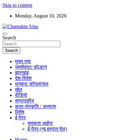
Skip to content
Monday, August 10, 2026
Hindi News Paper – Jharkhand
Search
Chamakta Aina
Search
मुख्य पृष्ठ
जमशेदपुर/ कोल्हान
झारखंड
देश-विदेश
धनबाद/ कोयलांचल
खेल
वीडियो
सम्पादकीय
कला-संस्कृति / अध्यात्म
विशेष
ई पेपर
चमकता आईना
ई-पेपर (न्यू इस्पात मेल)
Home