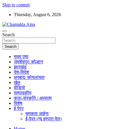
Skip to content
Thursday, August 6, 2026
Hindi News Paper – Jharkhand
Search
Chamakta Aina
Search
मुख्य पृष्ठ
जमशेदपुर/ कोल्हान
झारखंड
देश-विदेश
धनबाद/ कोयलांचल
खेल
वीडियो
सम्पादकीय
कला-संस्कृति / अध्यात्म
विशेष
ई पेपर
चमकता आईना
ई-पेपर (न्यू इस्पात मेल)
Home