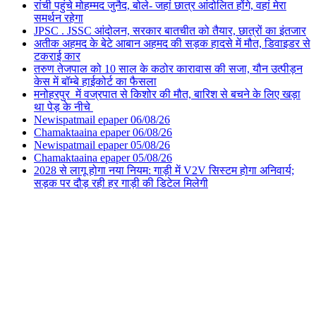
रांची पहुंचे मोहम्मद जुनैद, बोले- जहां छात्र आंदोलित होंगे, वहां मेरा
समर्थन रहेगा
JPSC . JSSC आंदोलन, सरकार बातचीत को तैयार, छात्रों का इंतजार
अतीक अहमद के बेटे आबान अहमद की सड़क हादसे में मौत, डिवाइडर से
टकराई कार
तरुण तेजपाल को 10 साल के कठोर कारावास की सजा, यौन उत्पीड़न
केस में बॉम्बे हाईकोर्ट का फैसला
मनोहरपुर में वज्रपात से किशोर की मौत, बारिश से बचने के लिए खड़ा
था पेड़ के नीचे
Newispatmail epaper 06/08/26
Chamaktaaina epaper 06/08/26
Newispatmail epaper 05/08/26
Chamaktaaina epaper 05/08/26
2028 से लागू होगा नया नियम: गाड़ी में V2V सिस्टम होगा अनिवार्य;
सड़क पर दौड़ रही हर गाड़ी की डिटेल मिलेगी