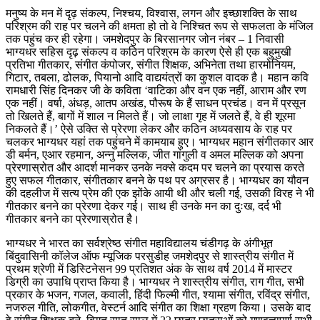
मनुष्य के मन में दृढ़ संकल्प, निश्चय, विश्वास, लगन और इच्छाशक्ति के साथ
परिश्रम की राह पर चलने की क्षमता हो तो वे निश्चित रूप से सफलता के मंजिल
तक पहुंच कर ही रहेगा। जमशेदपुर के बिरसानगर जोन नंबर – 1 निवासी
भाग्यधर सहिस दृढ़ संकल्प व कठिन परिश्रम के कारण ऐसे ही एक बहुमुखी
प्रतिभा गीतकार, संगीत कंपोजर, संगीत शिक्षक, अभिनेता तथा हारमोनियम,
गिटार, तबला, ढोलक, पियानो आदि वाद्ययंत्रों का कुशल वादक है। महान कवि
रामधारी सिंह दिनकर जी के कविता ‘वाटिका और वन एक नहीं, आराम और रण
एक नहीं। वर्षा, अंधड़, आतप अखंड, पौरूष के हैं साधन प्रचंड। वन में प्रसून
तो खिलते हैं, बागों में शाल न मिलते हैं। जो लाक्षा गृह में जलते हैं, वे ही शूरमा
निकलते हैं।’ ऐसे उक्ति से प्रेरणा लेकर और कठिन अध्यवसाय के राह पर
चलकर भाग्यधर यहां तक पहुंचने में कामयाब हुए। भाग्यधर महान संगीतकार आर
डी बर्मन, एआर रहमान, अन्नु मल्लिक, जीत गांगुली व अमल मल्लिक को अपना
प्रेरणास्रोत और आदर्श मानकर उनके नक्से कदम पर चलने का प्रयास करते
हुए सफल गीतकार, संगीतकार बनने के पथ पर अग्रसर है। भाग्यधर का यौवन
की दहलीज में सत्य प्रेम की एक झोंके आयी थी और चली गई, उसकी विरह ने भी
गीतकार बनने का प्रेरणा देकर गई। साथ ही उनके मन का दुःख, दर्द भी
गीतकार बनने का प्रेरणास्रोत है।
भाग्यधर ने भारत का सर्वश्रेष्ठ संगीत महाविद्यालय चंडीगढ़ के अंगीभूत
बिंदुवासिनी कॉलेज ऑफ म्यूजिक परसुडीह जमशेदपुर से शास्त्रीय संगीत में
प्रथम श्रेणी में डिस्टिनेसन 99 प्रतिशत अंक के साथ वर्ष 2014 में मास्टर
डिग्री का उपाधि प्राप्त किया है। भाग्यधर ने शास्त्रीय संगीत, राग गीत, सभी
प्रकार के भजन, गजल, कवाली, हिंदी फिल्मी गीत, श्यामा संगीत, रविंद्र संगीत,
नजरुल गीति, लोकगीत, वेस्टर्न आदि संगीत का शिक्षा ग्रहण किया। उसके बाद